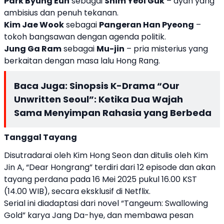
Park Byung Eun
sebagai
Shim Yeol Guk
– ayah yang
ambisius dan penuh tekanan.
Kim Jae Wook
sebagai
Pangeran Han Pyeong
–
tokoh bangsawan dengan agenda politik.
Jung Ga Ram
sebagai
Mu-jin
– pria misterius yang
berkaitan dengan masa lalu Hong Rang.
Baca Juga:
Sinopsis K-Drama “Our
Unwritten Seoul”: Ketika Dua Wajah
Sama Menyimpan Rahasia yang Berbeda
Tanggal Tayang
Disutradarai oleh Kim Hong Seon dan ditulis oleh Kim
Jin A, “Dear Hongrang” terdiri dari 12 episode dan akan
tayang perdana pada 16 Mei 2025 pukul 16.00 KST
(14.00 WIB), secara eksklusif di Netflix.
Serial ini diadaptasi dari novel
“Tangeum: Swallowing
Gold”
karya Jang Da-hye, dan membawa pesan