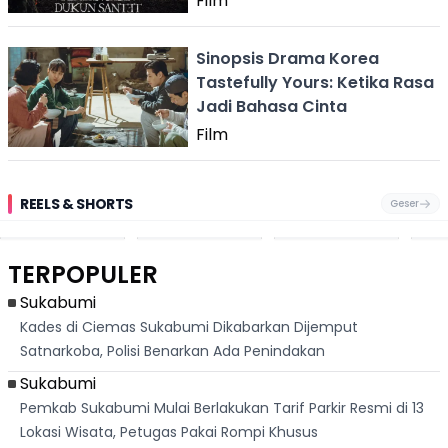
Film
Sinopsis Drama Korea
Tastefully Yours: Ketika Rasa
Jadi Bahasa Cinta
Film
REELS & SHORTS
Geser
Pantai
Suami Nikita Willy
Kakek 90 Tahun
Fest
Cikembang,
Kembali Jadi
Kibarkan Bendera
San 
Destinasi Wisata
Sorotan, Imami
Merah Putih
Rib
Asri Di Sukabumi,
Salat Jumat Di
Sambil Nyanyikan
Berl
Hanya 40 Menit
Kanada
Lagu Indonesia
Dike
TERPOPULER
Dari
Raya
Ban
Palabuhanratu
Sukabumi
Kades di Ciemas Sukabumi Dikabarkan Dijemput
Satnarkoba, Polisi Benarkan Ada Penindakan
Sukabumi
Pemkab Sukabumi Mulai Berlakukan Tarif Parkir Resmi di 13
Lokasi Wisata, Petugas Pakai Rompi Khusus