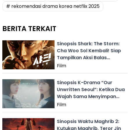
# rekomendasi drama korea netflix 2025
BERITA TERKAIT
Sinopsis Shark: The Storm:
Cha Woo Sol Kembali! Siap
Tampilkan Aksi Balas
Dendam yang Lebih Brutal
Film
Sinopsis K-Drama “Our
Unwritten Seoul”: Ketika Dua
Wajah Sama Menyimpan
Rahasia yang Berbeda
Film
Sinopsis Waktu Maghrib 2:
Kutukan Maghrib, Teror Jin