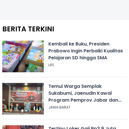
BERITA TERKINI
Kembali ke Buku, Presiden
Prabowo Ingin Perbaiki Kualitas
Pelajaran SD hingga SMA
LIFE
Temui Warga Semplak
Sukabumi, Jaenudin Kawal
Program Pemprov Jabar dan
Serap Aspirasi
JAWA BARAT
Tertipu Loker Gaji Rp3,9 Juta,