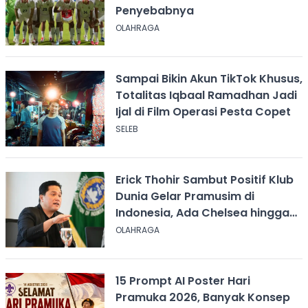
Penyebabnya
OLAHRAGA
Sampai Bikin Akun TikTok Khusus,
Totalitas Iqbaal Ramadhan Jadi
Ijal di Film Operasi Pesta Copet
SELEB
Erick Thohir Sambut Positif Klub
Dunia Gelar Pramusim di
Indonesia, Ada Chelsea hingga
AC Milan
OLAHRAGA
15 Prompt AI Poster Hari
Pramuka 2026, Banyak Konsep