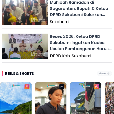
Muhibah Ramadan di
Sagaranten, Bupati & Ketua
DPRD Sukabumi Salurkan
Sembako dan Santunan
Sukabumi
Reses 2026, Ketua DPRD
Sukabumi Ingatkan Kades:
Usulan Pembangunan Harus
Masuk SIPD
DPRD Kab. Sukabumi
REELS & SHORTS
Geser