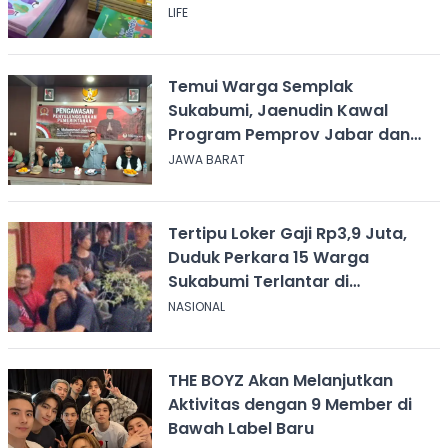
LIFE
Temui Warga Semplak
Sukabumi, Jaenudin Kawal
Program Pemprov Jabar dan
Serap Aspirasi
JAWA BARAT
Tertipu Loker Gaji Rp3,9 Juta,
Duduk Perkara 15 Warga
Sukabumi Terlantar di
Kalimantan
NASIONAL
THE BOYZ Akan Melanjutkan
Aktivitas dengan 9 Member di
Bawah Label Baru