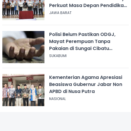
Perkuat Masa Depan Pendidikan
Jawa Barat
JAWA BARAT
Polisi Belum Pastikan ODGJ,
Mayat Perempuan Tanpa
Pakaian di Sungai Cibatu
Cikembar
SUKABUMI
Kementerian Agama Apresiasi
Beasiswa Gubernur Jabar Non
APBD di Nusa Putra
NASIONAL