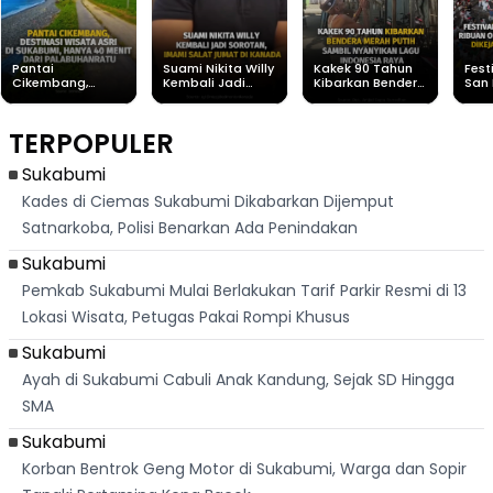
Pantai
Suami Nikita Willy
Kakek 90 Tahun
Fest
Cikembang,
Kembali Jadi
Kibarkan Bendera
San 
Destinasi Wisata
Sorotan, Imami
Merah Putih
Rib
Asri Di Sukabumi,
Salat Jumat Di
Sambil Nyanyikan
Berl
Hanya 40 Menit
Kanada
Lagu Indonesia
Dike
TERPOPULER
Dari
Raya
Ban
Palabuhanratu
Sukabumi
Kades di Ciemas Sukabumi Dikabarkan Dijemput
Satnarkoba, Polisi Benarkan Ada Penindakan
Sukabumi
Pemkab Sukabumi Mulai Berlakukan Tarif Parkir Resmi di 13
Lokasi Wisata, Petugas Pakai Rompi Khusus
Sukabumi
Ayah di Sukabumi Cabuli Anak Kandung, Sejak SD Hingga
SMA
Sukabumi
Korban Bentrok Geng Motor di Sukabumi, Warga dan Sopir