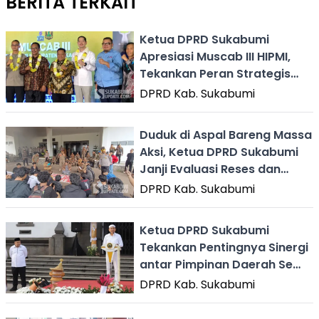
BERITA TERKAIT
Ketua DPRD Sukabumi
Apresiasi Muscab III HIPMI,
Tekankan Peran Strategis
Pengusaha Muda
DPRD Kab. Sukabumi
Duduk di Aspal Bareng Massa
Aksi, Ketua DPRD Sukabumi
Janji Evaluasi Reses dan
Pelayanan Publik
DPRD Kab. Sukabumi
Ketua DPRD Sukabumi
Tekankan Pentingnya Sinergi
antar Pimpinan Daerah Se
Jabar
DPRD Kab. Sukabumi