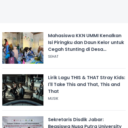
Mahasiswa KKN UMMI Kenalkan
Isi Piringku dan Daun Kelor untuk
Cegah Stunting di Desa
Calingcing
SEHAT
Lirik Lagu THIS & THAT Stray Kids:
I'll Take This and That, This and
That
MUSIK
Sekretaris Disdik Jabar:
Beasiswa Nusa Putra University