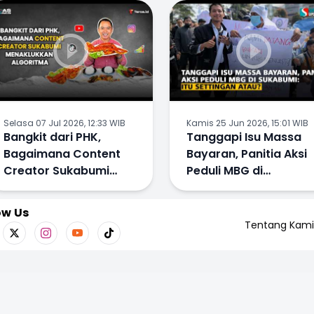
dan TPPU
Viral
Selasa 07 Jul 2026, 12:33 WIB
Kamis 25 Jun 2026, 15:01 WIB
Bangkit dari PHK,
Tanggapi Isu Massa
Bagaimana Content
Bayaran, Panitia Aksi
Creator Sukabumi
Peduli MBG di
Menaklukkan
Sukabumi: Itu
Algoritma
Settingan atau?
ow Us
Tentang Kami