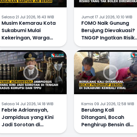
Selasa 21 Jul 2026, 16:43 WIB
Jumat 17 Jul 2026, 10:10 WIB
Musim Kemarau Kota
FOMO Naik Gunung
Sukabumi Mulai
Berujung Dievakuasi?
Kekeringan, Warga
TNGGP Ingatkan Risik
Tunggu Bantuan Air
yang Tak Boleh
Bersih
Diremehkan
Selasa 14 Jul 2026, 14:18 WIB
Kamis 09 Jul 2026, 12:58 WIB
Febrie Adriansyah,
Berulang Kali
Jampidsus yang Kini
Ditangani, Bocah
Jadi Sorotan di
Penghirup Bensin di
Tengah Kasus Korupsi
Sukabumi Kembali