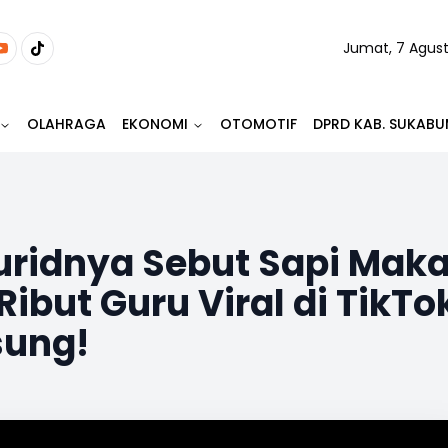
Jumat, 7 Agus
OLAHRAGA
EKONOMI
OTOMOTIF
DPRD KAB. SUKABU
uridnya Sebut Sapi Mak
ibut Guru Viral di TikTo
sung!