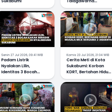
Sukabumi
Talagawarna
Tawarkan Keindahan
Alam yang Masih Asri
Senin 27 Jul 2026, 09:41 WIB
Kamis 23 Jul 2026, 21:04 WIB
Padam Listrik
Cerita Meti di Kota
Nyalakan Lilin,
Sukabumi: Korban
Identitas 3 Bocah
KDRT, Bertahan Hidup
Kakak Beradik Korban
di Musala-MCK
Kebakaran di
Bersama 2 Anaknya
Nyalindung