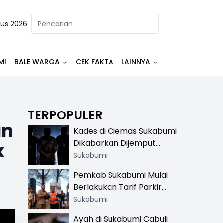
tus 2026
MI
BALE WARGA
CEK FAKTA
LAINNYA
TERPOPULER
an
Kades di Ciemas Sukabumi
Dikabarkan Dijemput
k
Satnarkoba, Polisi
Sukabumi
Benarkan Ada Penindakan
Pemkab Sukabumi Mulai
Berlakukan Tarif Parkir
Resmi di 13 Lokasi Wisata,
Sukabumi
Petugas Pakai Rompi
Ayah di Sukabumi Cabuli
Khusus