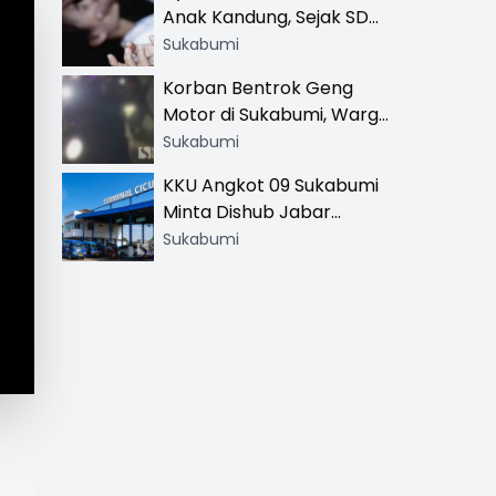
Anak Kandung, Sejak SD
Hingga SMA
Sukabumi
Korban Bentrok Geng
Motor di Sukabumi, Warga
dan Sopir Tangki
Sukabumi
Pertamina Kena Bacok
KKU Angkot 09 Sukabumi
Minta Dishub Jabar
Tertibkan Trayek Ciawi-
Sukabumi
Cicurug: Ancam Mogok
Narik