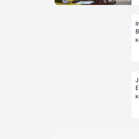
I
B
K
J
E
K