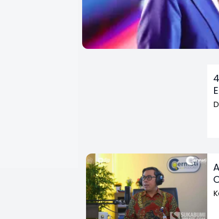
4
E
D
A
O
K