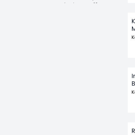
K
M
K
I
B
K
R