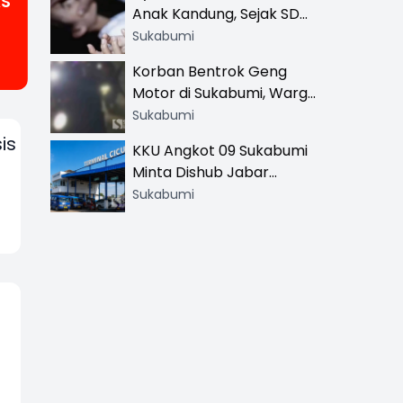
AS
Anak Kandung, Sejak SD
Hingga SMA
Sukabumi
Korban Bentrok Geng
Motor di Sukabumi, Warga
dan Sopir Tangki
Sukabumi
Pertamina Kena Bacok
is
KKU Angkot 09 Sukabumi
Minta Dishub Jabar
Tertibkan Trayek Ciawi-
Sukabumi
Cicurug: Ancam Mogok
Narik