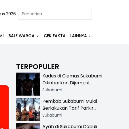
tus 2026
MI
BALE WARGA
CEK FAKTA
LAINNYA
TERPOPULER
Kades di Ciemas Sukabumi
Dikabarkan Dijemput
Satnarkoba, Polisi
Sukabumi
Benarkan Ada Penindakan
Pemkab Sukabumi Mulai
Berlakukan Tarif Parkir
Resmi di 13 Lokasi Wisata,
Sukabumi
Petugas Pakai Rompi
Ayah di Sukabumi Cabuli
Khusus