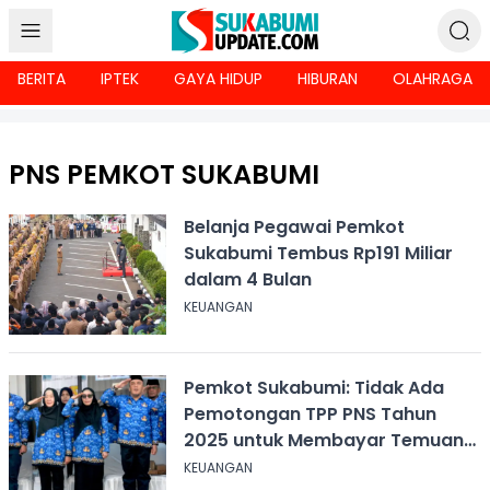
BERITA
IPTEK
GAYA HIDUP
HIBURAN
OLAHRAGA
PNS PEMKOT SUKABUMI
Belanja Pegawai Pemkot
Sukabumi Tembus Rp191 Miliar
dalam 4 Bulan
KEUANGAN
Pemkot Sukabumi: Tidak Ada
Pemotongan TPP PNS Tahun
2025 untuk Membayar Temuan
BPK
KEUANGAN