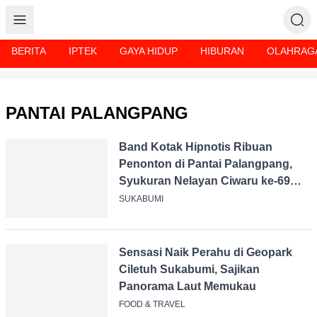
BERITA
IPTEK
GAYA HIDUP
HIBURAN
OLAHRAGA
PANTAI PALANGPANG
Band Kotak Hipnotis Ribuan
Penonton di Pantai Palangpang,
Syukuran Nelayan Ciwaru ke-69
Makin Meriah
SUKABUMI
Sensasi Naik Perahu di Geopark
Ciletuh Sukabumi, Sajikan
Panorama Laut Memukau
FOOD & TRAVEL