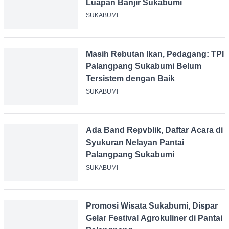
Cimarinjung Melebar Puluhan
Meter, Dampak Luapan Banjir
Sukabumi
SUKABUMI
Masih Rebutan Ikan, Pedagang:
TPI Palangpang Sukabumi Belum
Tersistem dengan Baik
SUKABUMI
Ada Band Repvblik, Daftar Acara
di Syukuran Nelayan Pantai
Palangpang Sukabumi
SUKABUMI
Promosi Wisata Sukabumi,