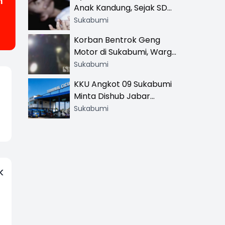
h
Anak Kandung, Sejak SD
Hingga SMA
Sukabumi
Korban Bentrok Geng
Motor di Sukabumi, Warga
dan Sopir Tangki
Sukabumi
Pertamina Kena Bacok
KKU Angkot 09 Sukabumi
Minta Dishub Jabar
Tertibkan Trayek Ciawi-
Sukabumi
Cicurug: Ancam Mogok
Narik
k