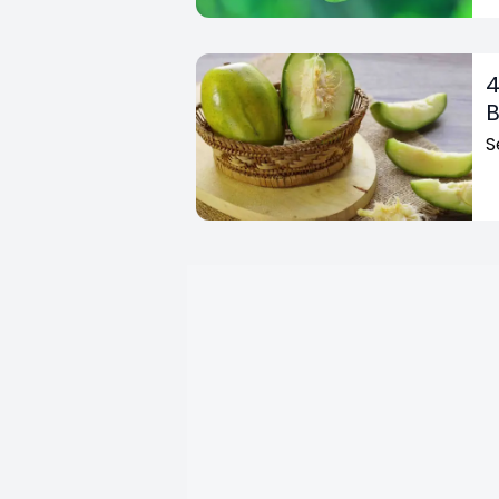
4
B
S