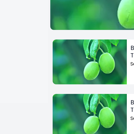
B
T
S
B
T
S