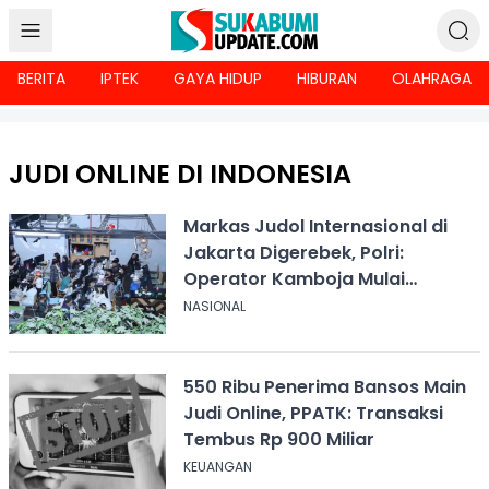
BERITA
IPTEK
GAYA HIDUP
HIBURAN
OLAHRAGA
JUDI ONLINE DI INDONESIA
Markas Judol Internasional di
Jakarta Digerebek, Polri:
Operator Kamboja Mulai
Eksodus ke Indonesia
NASIONAL
550 Ribu Penerima Bansos Main
Judi Online, PPATK: Transaksi
Tembus Rp 900 Miliar
KEUANGAN