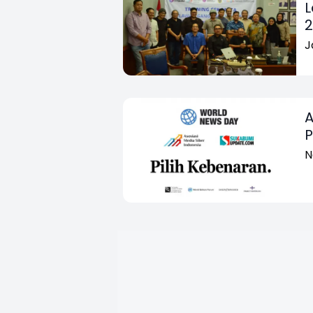
L
2
J
A
P
N