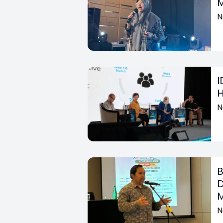
M
N
I
H
N
B
D
M
N