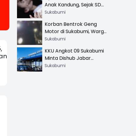
Anak Kandung, Sejak SD
Hingga SMA
Sukabumi
Korban Bentrok Geng
Motor di Sukabumi, Warga
dan Sopir Tangki
Sukabumi
Pertamina Kena Bacok
,
KKU Angkot 09 Sukabumi
ian
Minta Dishub Jabar
Tertibkan Trayek Ciawi-
Sukabumi
Cicurug: Ancam Mogok
Narik