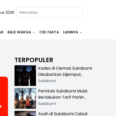
tus 2026
MI
BALE WARGA
CEK FAKTA
LAINNYA
TERPOPULER
Kades di Ciemas Sukabumi
Dikabarkan Dijemput
Satnarkoba, Polisi
Sukabumi
Benarkan Ada Penindakan
Pemkab Sukabumi Mulai
Berlakukan Tarif Parkir
Resmi di 13 Lokasi Wisata,
Sukabumi
e
Petugas Pakai Rompi
Ayah di Sukabumi Cabuli
Khusus