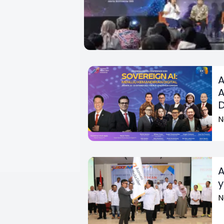
A
A
D
N
A
y
N