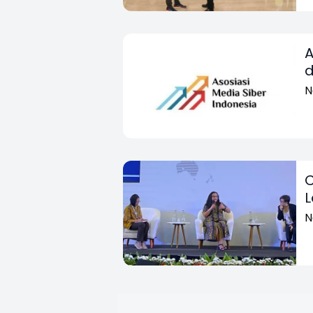
A
d
N
C
L
N