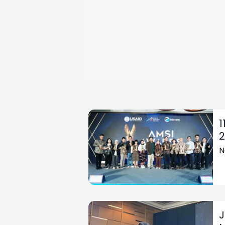
1
2
N
J