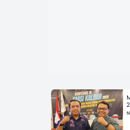
M
2
N