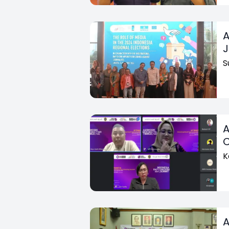
A
J
S
A
C
K
A