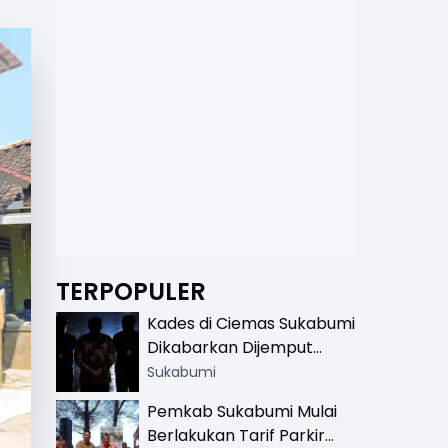
TERPOPULER
Kades di Ciemas Sukabumi
Dikabarkan Dijemput
Satnarkoba, Polisi
Sukabumi
Benarkan Ada Penindakan
Pemkab Sukabumi Mulai
Berlakukan Tarif Parkir