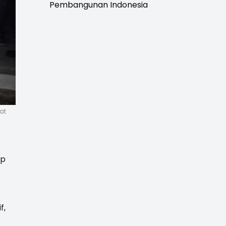
Pembangunan Indonesia
at
up
f,