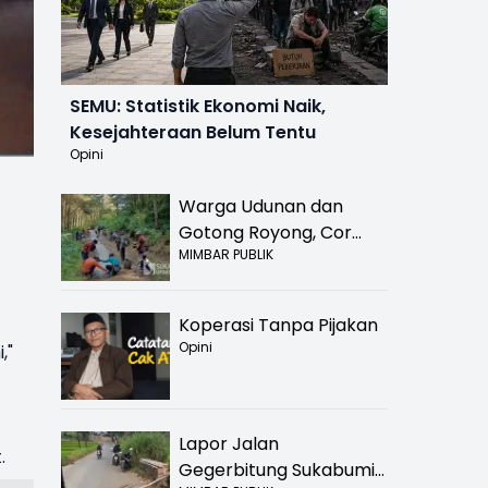
SEMU: Statistik Ekonomi Naik,
Kesejahteraan Belum Tentu
Opini
Warga Udunan dan
Gotong Royong, Cor
MIMBAR PUBLIK
Jalan Hancur di
Nyalindung Sukabumi
Koperasi Tanpa Pijakan
Opini
,"
Lapor Jalan
.
Gegerbitung Sukabumi