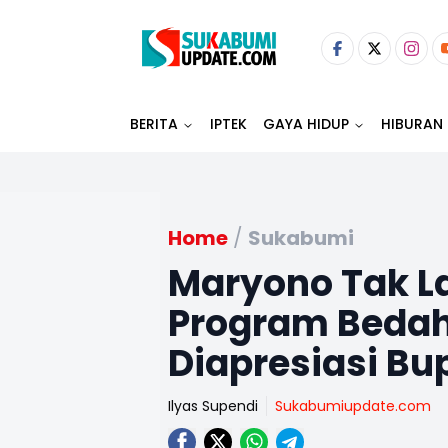
BERITA
IPTEK
GAYA HIDUP
HIBURAN
Home
/
Sukabumi
Maryono Tak L
Program Beda
Diapresiasi Bu
Ilyas Supendi
Sukabumiupdate.com