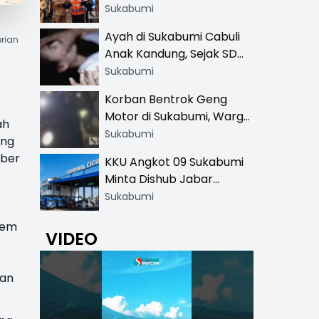
Resmi di 13 Lokasi Wisata,
Sukabumi
Petugas Pakai Rompi
Ayah di Sukabumi Cabuli
rian
Khusus
Anak Kandung, Sejak SD
Hingga SMA
Sukabumi
Korban Bentrok Geng
Motor di Sukabumi, Warga
ah
dan Sopir Tangki
Sukabumi
ung
Pertamina Kena Bacok
mber
KKU Angkot 09 Sukabumi
Minta Dishub Jabar
Tertibkan Trayek Ciawi-
Sukabumi
Cicurug: Ancam Mogok
rem
Narik
VIDEO
dan