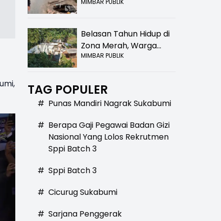
MIMBAR PUBLIK
Bolong! Bahaya Bagi
Pengendara
Belasan Tahun Hidup di
Zona Merah, Warga
MIMBAR PUBLIK
Kampung Nangewer
Purabaya Masih
Menanti Kepastian
umi,
TAG POPULER
Relokasi
#
Punas Mandiri Nagrak Sukabumi
#
Berapa Gaji Pegawai Badan Gizi
Nasional Yang Lolos Rekrutmen
Sppi Batch 3
#
Sppi Batch 3
#
Cicurug Sukabumi
#
Sarjana Penggerak