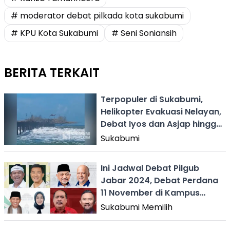
# moderator debat pilkada kota sukabumi
# KPU Kota Sukabumi
# Seni Soniansih
BERITA TERKAIT
Terpopuler di Sukabumi,
Helikopter Evakuasi Nelayan,
Debat Iyos dan Asjap hingga
Joged Sadbor
Sukabumi
Ini Jadwal Debat Pilgub
Jabar 2024, Debat Perdana
11 November di Kampus
Unpad
Sukabumi Memilih