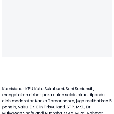
Komisioner KPU Kota Sukabumi, Seni Soniansih,
mengatakan debat para calon selain akan dipandu
oleh moderator Kanza Tamarindora, juga melibatkan 5
panelis, yaitu: Dr. Elin Trisyulianti, STP. M.Si., Dr.
Mulyawan Shafwandi Nugraha, M.Ag. M.Pd., Rahmat