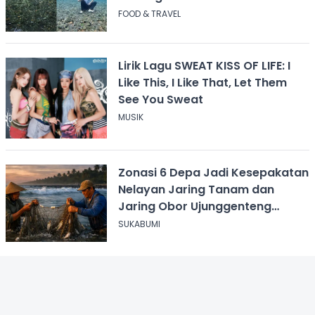
FOOD & TRAVEL
Lirik Lagu SWEAT KISS OF LIFE: I
Like This, I Like That, Let Them
See You Sweat
MUSIK
Zonasi 6 Depa Jadi Kesepakatan
Nelayan Jaring Tanam dan
Jaring Obor Ujunggenteng
Sukabumi
SUKABUMI