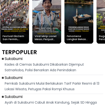
Festival Ekstrem
Viral Mirip Lionel
Fenomena
Dug
San Fermín,
Messi, Penjual
Langka! Bekas
Pen
Ribuan Orang
Cilok di
Kampung di
Heb
Berlari 875 Meter
Palabuhanratu Ini
Dasar Waduk
Sim
Dikejar Kawanan
Banjir Sapaan
Karian Kembali
Suk
TERPOPULER
Banteng
"Bang Messi"
Terlihat
Terd
Dik
Sukabumi
Kades di Ciemas Sukabumi Dikabarkan Dijemput
Satnarkoba, Polisi Benarkan Ada Penindakan
Sukabumi
Pemkab Sukabumi Mulai Berlakukan Tarif Parkir Resmi di 13
Lokasi Wisata, Petugas Pakai Rompi Khusus
Sukabumi
Ayah di Sukabumi Cabuli Anak Kandung, Sejak SD Hingga