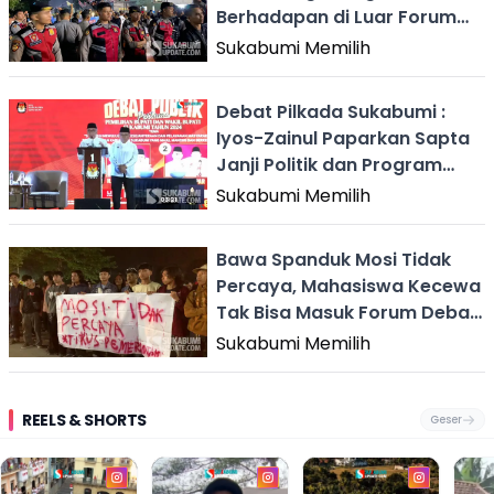
Berhadapan di Luar Forum
Debat Pilbup Sukabumi
Sukabumi Memilih
Debat Pilkada Sukabumi :
Iyos-Zainul Paparkan Sapta
Janji Politik dan Program
Sapta Asik
Sukabumi Memilih
Bawa Spanduk Mosi Tidak
Percaya, Mahasiswa Kecewa
Tak Bisa Masuk Forum Debat
Pilbup Sukabumi
Sukabumi Memilih
REELS & SHORTS
Geser