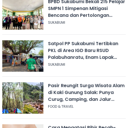
BPBD Sukabumi Bekali 215 Pelajar
SMPN 1 Simpenan Mitigasi
Bencana dan Pertolongan
Psikologis
SUKABUMI
Satpol PP Sukabumi Tertibkan
PKL di Area IGD Baru RSUD
Palabuhanratu, Enam Lapak
Dibongkar Mandiri
SUKABUMI
Pasir Reungit Surga Wisata Alam
di Kaki Gunung Salak: Punya
Curug, Camping, dan Jalur
Pendakian
FOOD & TRAVEL
Cara Mengatasi Bibir Pecah-