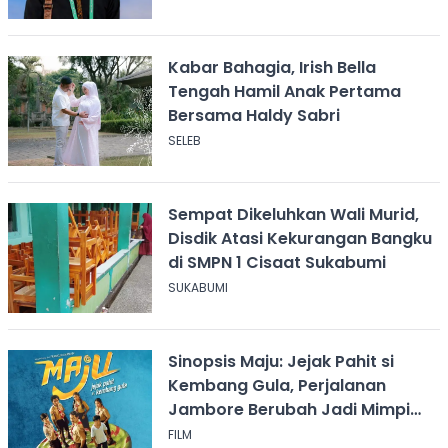
Kabar Bahagia, Irish Bella
Tengah Hamil Anak Pertama
Bersama Haldy Sabri
SELEB
Sempat Dikeluhkan Wali Murid,
Disdik Atasi Kekurangan Bangku
di SMPN 1 Cisaat Sukabumi
SUKABUMI
Sinopsis Maju: Jejak Pahit si
Kembang Gula, Perjalanan
Jambore Berubah Jadi Mimpi
Buruk
FILM