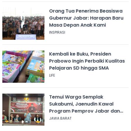
Orang Tua Penerima Beasiswa
Gubernur Jabar: Harapan Baru
Masa Depan Anak Kami
INSPIRASI
Kembali ke Buku, Presiden
Prabowo Ingin Perbaiki Kualitas
Pelajaran SD hingga SMA
LIFE
Temui Warga Semplak
Sukabumi, Jaenudin Kawal
Program Pemprov Jabar dan
Serap Aspirasi
JAWA BARAT