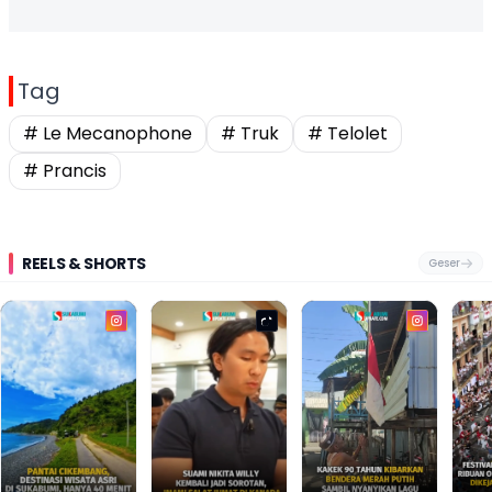
Tag
# Le Mecanophone
# Truk
# Telolet
# Prancis
REELS & SHORTS
Geser