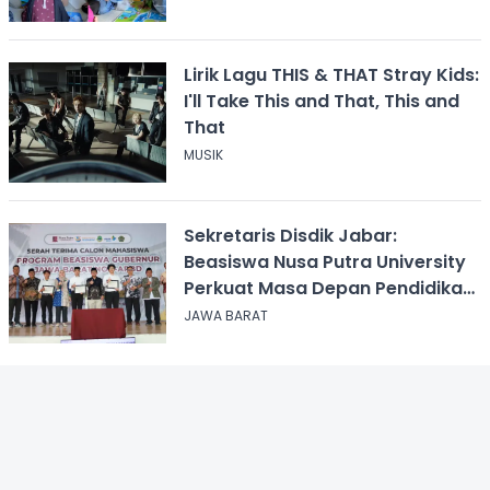
Lirik Lagu THIS & THAT Stray Kids:
I'll Take This and That, This and
That
MUSIK
Sekretaris Disdik Jabar:
Beasiswa Nusa Putra University
Perkuat Masa Depan Pendidikan
Jawa Barat
JAWA BARAT