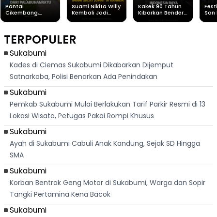
Pantai
Suami Nikita Willy
Kakek 90 Tahun
Fest
Cikembang,
Kembali Jadi
Kibarkan Bendera
San 
Destinasi Wisata
Sorotan, Imami
Merah Putih
Rib
Asri Di Sukabumi,
Salat Jumat Di
Sambil Nyanyikan
Berl
Hanya 40 Menit
Kanada
Lagu Indonesia
Dike
TERPOPULER
Dari
Raya
Ban
Palabuhanratu
Sukabumi
Kades di Ciemas Sukabumi Dikabarkan Dijemput
Satnarkoba, Polisi Benarkan Ada Penindakan
Sukabumi
Pemkab Sukabumi Mulai Berlakukan Tarif Parkir Resmi di 13
Lokasi Wisata, Petugas Pakai Rompi Khusus
Sukabumi
Ayah di Sukabumi Cabuli Anak Kandung, Sejak SD Hingga
SMA
Sukabumi
Korban Bentrok Geng Motor di Sukabumi, Warga dan Sopir
Tangki Pertamina Kena Bacok
Sukabumi