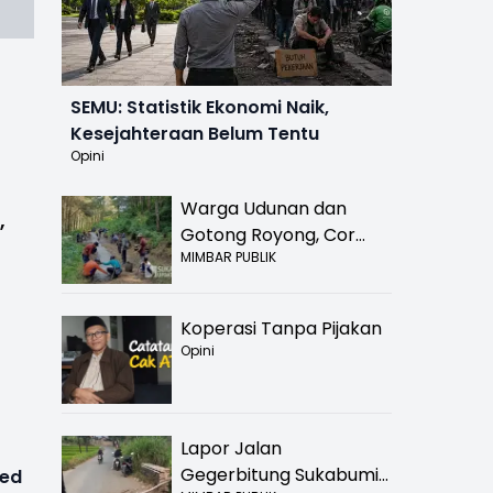
SEMU: Statistik Ekonomi Naik,
Kesejahteraan Belum Tentu
Opini
Warga Udunan dan
,
Gotong Royong, Cor
MIMBAR PUBLIK
Jalan Hancur di
Nyalindung Sukabumi
Koperasi Tanpa Pijakan
Opini
Lapor Jalan
Gegerbitung Sukabumi
ted