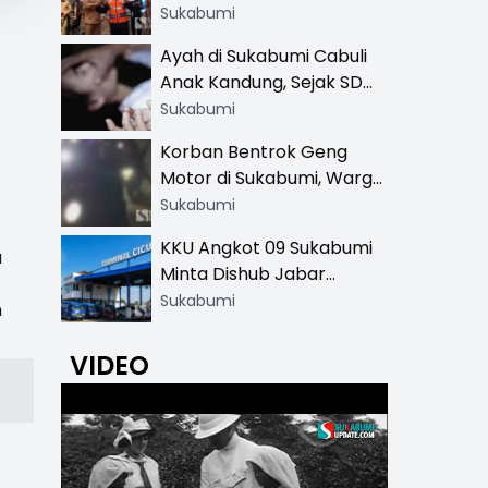
Resmi di 13 Lokasi Wisata,
Sukabumi
Petugas Pakai Rompi
Ayah di Sukabumi Cabuli
Khusus
Anak Kandung, Sejak SD
Hingga SMA
Sukabumi
Korban Bentrok Geng
Motor di Sukabumi, Warga
dan Sopir Tangki
Sukabumi
Pertamina Kena Bacok
KKU Angkot 09 Sukabumi
a
Minta Dishub Jabar
Tertibkan Trayek Ciawi-
Sukabumi
n
Cicurug: Ancam Mogok
Narik
VIDEO