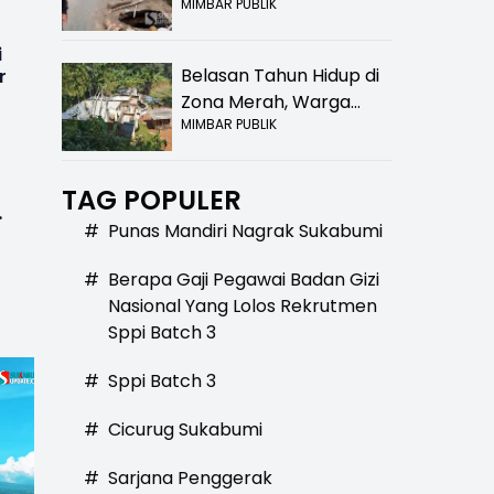
MIMBAR PUBLIK
Bolong! Bahaya Bagi
Pengendara
i
Belasan Tahun Hidup di
r
Zona Merah, Warga
MIMBAR PUBLIK
Kampung Nangewer
Purabaya Masih
Menanti Kepastian
TAG POPULER
Relokasi
#
Punas Mandiri Nagrak Sukabumi
#
Berapa Gaji Pegawai Badan Gizi
Nasional Yang Lolos Rekrutmen
Sppi Batch 3
#
Sppi Batch 3
#
Cicurug Sukabumi
#
Sarjana Penggerak