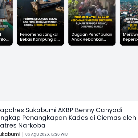
l
Fenomena Langka!
Dugaan Penc*bulan
Meraw
Cilok
Bekas Kampung di
Anak Hebohkan
Keperc
u Ini
Dasar Waduk Karian
Simpenan
Menga
"Bang
Kembali Terlihat
Sukabumi, Rumah
Peruba
Terduga Pelaku
Satu D
Dikepung Warga
Sukabu
apolres Sukabumi AKBP Benny Cahyadi
ngkap Penangkapan Kades di Ciemas oleh
atres Narkoba
ukabumi
06 Agu 2026, 15:26 WIB