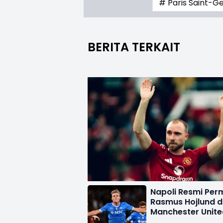
# Paris Saint-G
BERITA TERKAIT
Napoli Resmi Pe
Rasmus Hojlund d
Manchester Unite