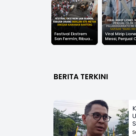
Festival Ekstrem
Viral Mirip Lione
San Fermín, Ribuan
Messi, Penjual 
Orang Berlari 875
di Palabuhanrat
Meter Dikejar
Banjir Sapaan 
Kawanan Banteng
Messi"
BERITA TERKINI
K
U
S
S