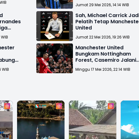
 WIB
Jumat 29 Mei 2026, 14:14 WIB
d
Sah, Michael Carrick Jad
ernandes
Pelatih Tetap Mancheste
iga
United
2 WIB
Jumat 22 Mei 2026, 19:26 WIB
hester
Manchester United
Bungkam Nottingham
Gabung
Forest, Casemiro Jalani
Laga Terakhir di Old
4 WIB
Minggu 17 Mei 2026, 22:14 WIB
Trafford