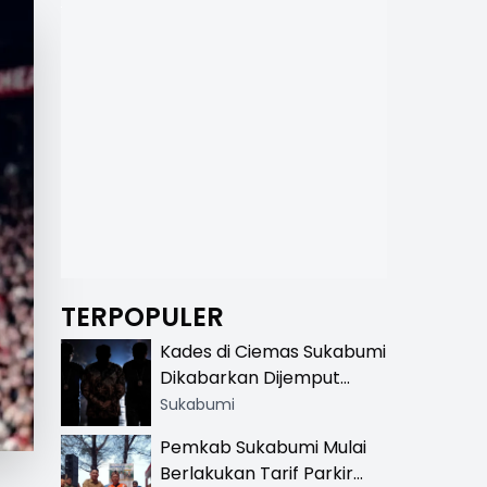
TERPOPULER
Kades di Ciemas Sukabumi
Dikabarkan Dijemput
Satnarkoba, Polisi
Sukabumi
Benarkan Ada Penindakan
Pemkab Sukabumi Mulai
Berlakukan Tarif Parkir