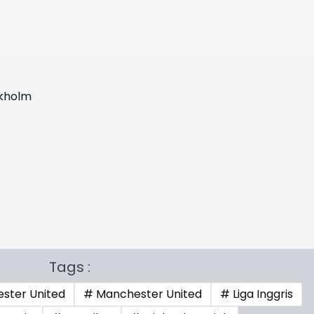
ckholm
Tags :
ster United
# Manchester United
# Liga Inggris