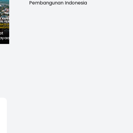
Pembangunan Indonesia
at
Hilangnya Jejak
Widal: Sandi Lama
ayaan,
Kejayaan: Saat Teh
yang Masih Hidup di
wal
Parakansalak
Sukabumi
han: Jejak
Kuasai Pasar Eropa,
ekade
Kini Tinggal Sejarah
miupdate.com