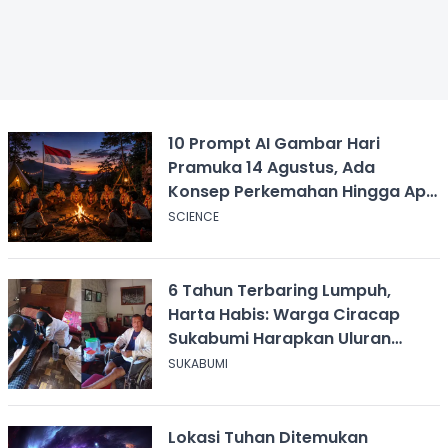
10 Prompt AI Gambar Hari
Pramuka 14 Agustus, Ada
Konsep Perkemahan Hingga Api
Unggun
SCIENCE
6 Tahun Terbaring Lumpuh,
Harta Habis: Warga Ciracap
Sukabumi Harapkan Uluran
Tangan KDM
SUKABUMI
Lokasi Tuhan Ditemukan