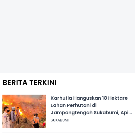
BERITA TERKINI
Karhutla Hanguskan 18 Hektare
Lahan Perhutani di
Jampangtengah Sukabumi, Api
Masih Berkobar
SUKABUMI