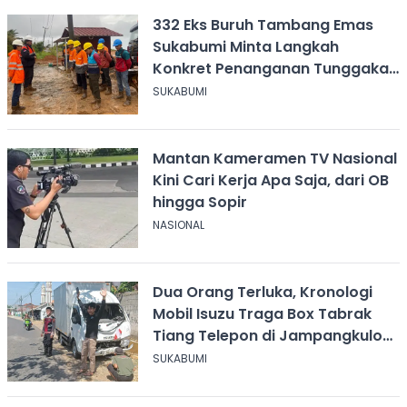
332 Eks Buruh Tambang Emas
Sukabumi Minta Langkah
Konkret Penanganan Tunggakan
Gaji Rp8,4 Miliar
SUKABUMI
Mantan Kameramen TV Nasional
Kini Cari Kerja Apa Saja, dari OB
hingga Sopir
NASIONAL
Dua Orang Terluka, Kronologi
Mobil Isuzu Traga Box Tabrak
Tiang Telepon di Jampangkulon
Sukabumi
SUKABUMI