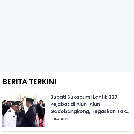
BERITA TERKINI
Bupati Sukabumi Lantik 327
Pejabat di Alun-Alun
Gadobangkong, Tegaskan Tak
Ada Jual Beli Jabatan
SUKABUMI