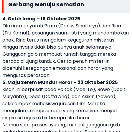
Gerbang Menuju Kematian
4. Getih Ireng – 16 Oktober 2025
Film ini menyoroti Pram (Darius Sinathrya) dan Rina
(Titi Kamal), pasangan suami istri yang mendambakan
anak. Rina terus mengalami keguguran misterius
hingga nyaris tidak bisa punya anak selamanya.
Gangguan gaib membuat rumah tangga mereka
berada di ujung tanduk. Cerita penuh misteri ini
dipenuhi ketegangan emosional dan horor yang
menguras perasaan.
5. Maju Serem Mundur Horor – 23 Oktober 2025
Kisah ini berpusat pada Poltak (Mael Le), Bowo (Dodit
Mulyanto), Dede (Daffa Ariq), dan Asikin (Yewen),
sekelompok mahasiswa jurusan film. Mereka
mengalami mimpi serupa yang kemudian menjadi
inspirasi tugas akhir berupa film horor.
Namun saat proses syuting, muncul gangguan gaib
mulai dari penampakan hantu Noni Belanda hingga