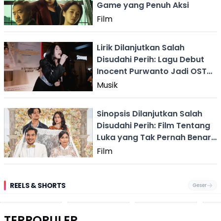
Game yang Penuh Aksi
Film
Lirik Dilanjutkan Salah
Disudahi Perih: Lagu Debut
Inocent Purwanto Jadi OST
Film Romantis
Musik
Sinopsis Dilanjutkan Salah
Disudahi Perih: Film Tentang
Luka yang Tak Pernah Benar-
Benar Hilang
Film
REELS & SHORTS
Geser
Pantai
Suami Nikita Willy
Kakek 90 Tahun
Fest
Cikembang,
Kembali Jadi
Kibarkan Bendera
San 
Destinasi Wisata
Sorotan, Imami
Merah Putih
Rib
Asri Di Sukabumi,
Salat Jumat Di
Sambil Nyanyikan
Berl
Hanya 40 Menit
Kanada
Lagu Indonesia
Dike
TERPOPULER
Dari
Raya
Ban