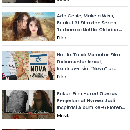
Ada Genie, Make a Wish,
Berikut 31 Film dan Series
Terbaru di Netflix Oktober
2025
Film
Netflix Tolak Memutar Film
Dokumenter Israel,
Kontroversial "Nova" di
Tengah Perang Narasi Global
Film
Bukan Film Horor! Operasi
Penyelamat Nyawa Jadi
Inspirasi Album Ke-6 Florence
+ The Machine (FATM) Paling
Musik
Personal!