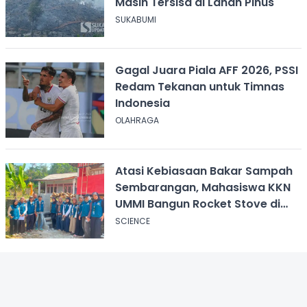
Masih Tersisa di Lahan Pinus
SUKABUMI
Gagal Juara Piala AFF 2026, PSSI
Redam Tekanan untuk Timnas
Indonesia
OLAHRAGA
Atasi Kebiasaan Bakar Sampah
Sembarangan, Mahasiswa KKN
UMMI Bangun Rocket Stove di
Desa Pagelaran
SCIENCE