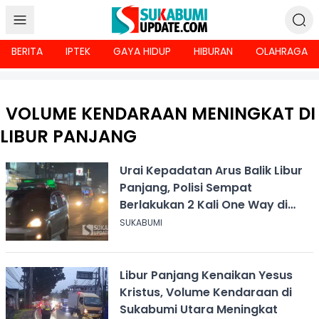
BERITA
IPTEK
GAYA HIDUP
HIBURAN
OLAHRAGA
VOLUME KENDARAAN MENINGKAT DI
LIBUR PANJANG
Urai Kepadatan Arus Balik Libur
Panjang, Polisi Sempat
Berlakukan 2 Kali One Way di
Parungkuda
SUKABUMI
Libur Panjang Kenaikan Yesus
Kristus, Volume Kendaraan di
Sukabumi Utara Meningkat