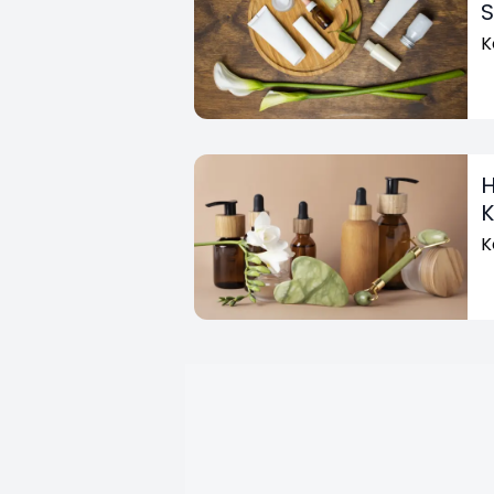
S
K
H
K
K