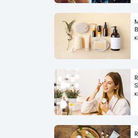
M
B
K
R
S
K
R