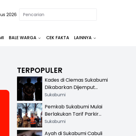
tus 2026
MI
BALE WARGA
CEK FAKTA
LAINNYA
TERPOPULER
Kades di Ciemas Sukabumi
Dikabarkan Dijemput
Satnarkoba, Polisi
Sukabumi
Benarkan Ada Penindakan
Pemkab Sukabumi Mulai
Berlakukan Tarif Parkir
Resmi di 13 Lokasi Wisata,
Sukabumi
Petugas Pakai Rompi
Ayah di Sukabumi Cabuli
Khusus