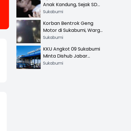
Anak Kandung, Sejak SD
Hingga SMA
Sukabumi
Korban Bentrok Geng
Motor di Sukabumi, Warga
dan Sopir Tangki
Sukabumi
Pertamina Kena Bacok
KKU Angkot 09 Sukabumi
Minta Dishub Jabar
Tertibkan Trayek Ciawi-
Sukabumi
Cicurug: Ancam Mogok
Narik