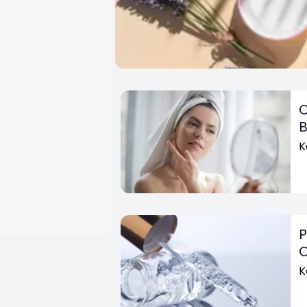
C
B
K
P
C
K