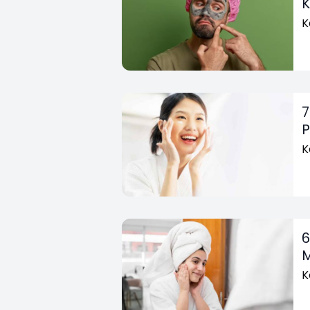
K
K
7
P
K
6
M
K