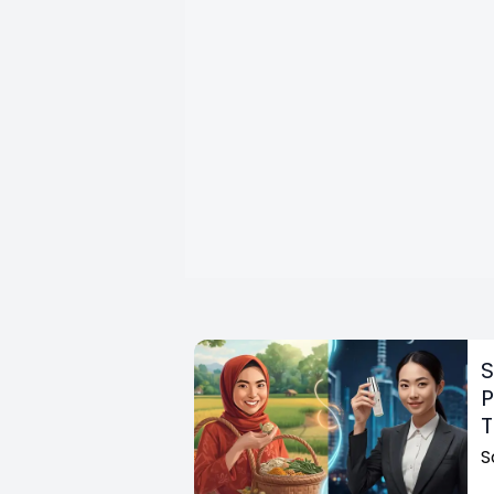
S
P
T
S