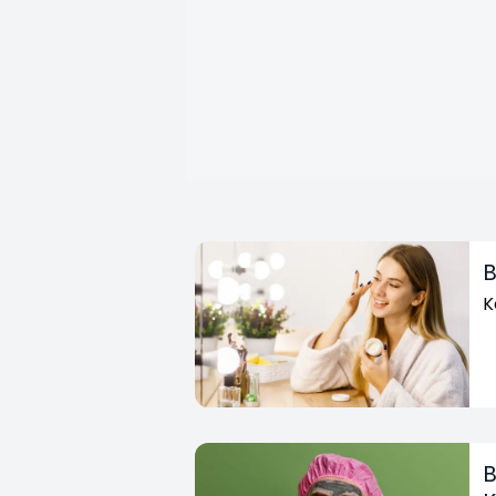
B
K
B