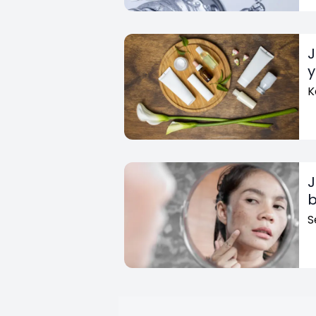
J
y
K
J
b
S