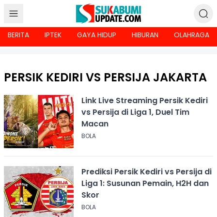
BERITA
IPTEK
GAYA HIDUP
HIBURAN
OLAHRAGA
PERSIK KEDIRI VS PERSIJA JAKARTA
Link Live Streaming Persik Kediri
vs Persija di Liga 1, Duel Tim
Macan
BOLA
Prediksi Persik Kediri vs Persija di
Liga 1: Susunan Pemain, H2H dan
Skor
BOLA