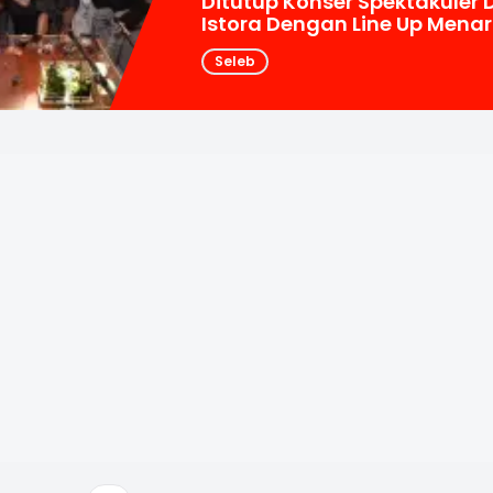
Ditutup Konser Spektakuler D
Istora Dengan Line Up Menar
Seleb