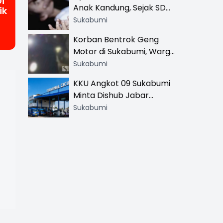
i
Anak Kandung, Sejak SD
ik
Hingga SMA
Sukabumi
Korban Bentrok Geng
Motor di Sukabumi, Warga
dan Sopir Tangki
Sukabumi
Pertamina Kena Bacok
KKU Angkot 09 Sukabumi
Minta Dishub Jabar
Tertibkan Trayek Ciawi-
Sukabumi
Cicurug: Ancam Mogok
Narik