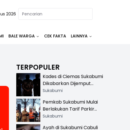
tus 2026
MI
BALE WARGA
CEK FAKTA
LAINNYA
TERPOPULER
Kades di Ciemas Sukabumi
Dikabarkan Dijemput
Satnarkoba, Polisi
Sukabumi
Benarkan Ada Penindakan
Pemkab Sukabumi Mulai
Berlakukan Tarif Parkir
Resmi di 13 Lokasi Wisata,
Sukabumi
Petugas Pakai Rompi
,
Ayah di Sukabumi Cabuli
Khusus