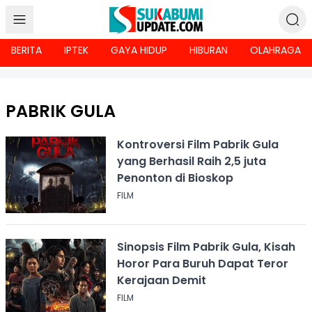
BERITA
IPTEK
GAYA HIDUP
HIBURAN
OLAHRAGA
PABRIK GULA
Kontroversi Film Pabrik Gula
yang Berhasil Raih 2,5 juta
Penonton di Bioskop
FILM
Sinopsis Film Pabrik Gula, Kisah
Horor Para Buruh Dapat Teror
Kerajaan Demit
FILM