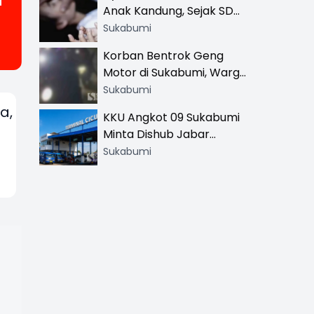
i
Anak Kandung, Sejak SD
Hingga SMA
Sukabumi
Korban Bentrok Geng
Motor di Sukabumi, Warga
dan Sopir Tangki
Sukabumi
Pertamina Kena Bacok
a,
KKU Angkot 09 Sukabumi
Minta Dishub Jabar
Tertibkan Trayek Ciawi-
Sukabumi
Cicurug: Ancam Mogok
Narik