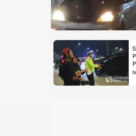
S
P
S