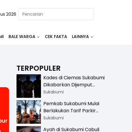
tus 2026
MI
BALE WARGA
CEK FAKTA
LAINNYA
TERPOPULER
Kades di Ciemas Sukabumi
Dikabarkan Dijemput
Satnarkoba, Polisi
Sukabumi
Benarkan Ada Penindakan
Pemkab Sukabumi Mulai
Berlakukan Tarif Parkir
Resmi di 13 Lokasi Wisata,
Sukabumi
bur
Petugas Pakai Rompi
Ayah di Sukabumi Cabuli
Khusus