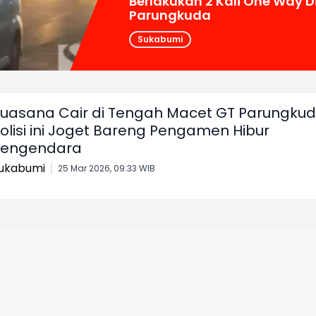
Berlakukan 2 Kali One Way D
Parungkuda
Sukabumi
uasana Cair di Tengah Macet GT Parungkud
olisi ini Joget Bareng Pengamen Hibur
Pengendara
ukabumi
25 Mar 2026, 09:33 WIB