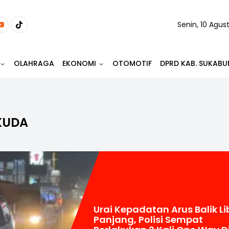
Senin, 10 Agus
OLAHRAGA
EKONOMI
OTOMOTIF
DPRD KAB. SUKABU
KUDA
Urai Kepadatan Arus Balik Li
Panjang, Polisi Sempat