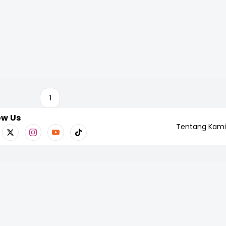
1
ow Us
Tentang Kami