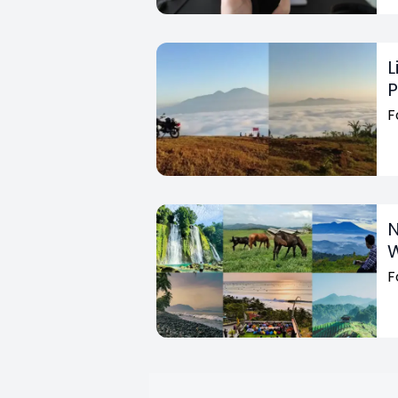
L
F
N
W
F