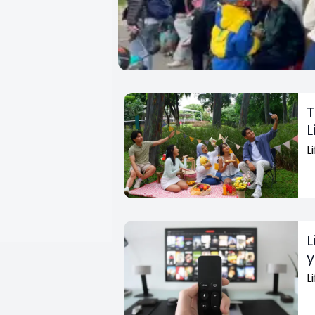
T
L
L
L
y
L