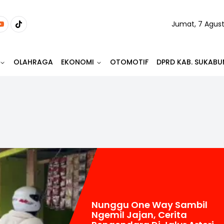
Jumat, 7 Agus
OLAHRAGA
EKONOMI
OTOMOTIF
DPRD KAB. SUKABU
Nunggu One Way Sambil
Ngemil Jajan, Cerita