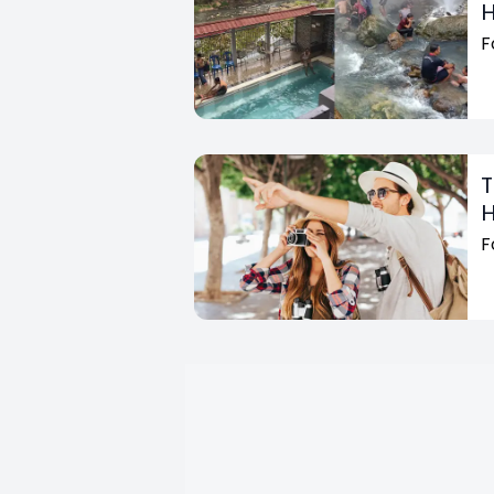
H
F
T
H
F