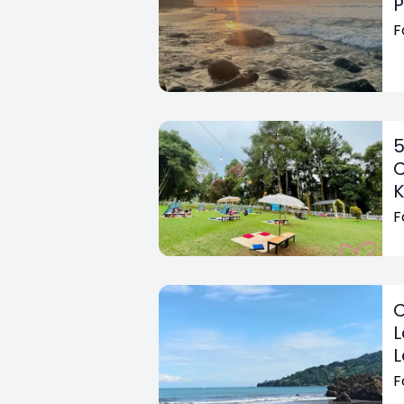
P
F
5
C
K
F
C
L
L
F