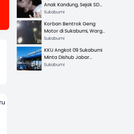
Anak Kandung, Sejak SD
Hingga SMA
Sukabumi
Korban Bentrok Geng
Motor di Sukabumi, Warga
dan Sopir Tangki
Sukabumi
Pertamina Kena Bacok
KKU Angkot 09 Sukabumi
Minta Dishub Jabar
Tertibkan Trayek Ciawi-
Sukabumi
Cicurug: Ancam Mogok
Narik
ru