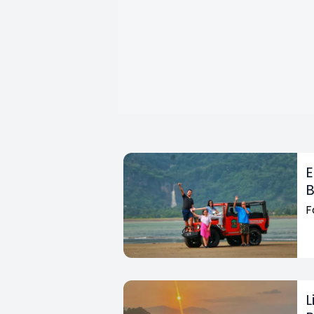
E
B
F
L