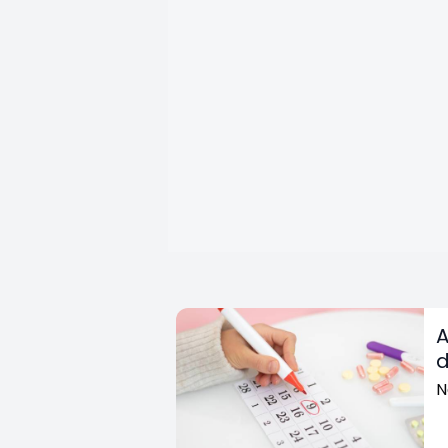
A
d
N