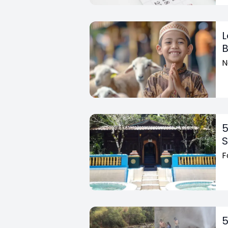
L
B
N
5
S
F
5