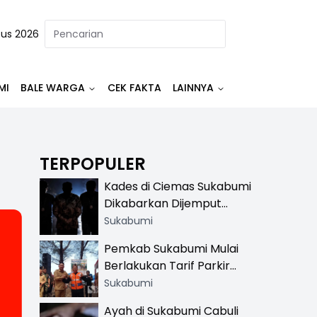
tus 2026
MI
BALE WARGA
CEK FAKTA
LAINNYA
TERPOPULER
Kades di Ciemas Sukabumi
Dikabarkan Dijemput
Satnarkoba, Polisi
Sukabumi
Benarkan Ada Penindakan
Pemkab Sukabumi Mulai
Berlakukan Tarif Parkir
Resmi di 13 Lokasi Wisata,
Sukabumi
Petugas Pakai Rompi
Ayah di Sukabumi Cabuli
Khusus