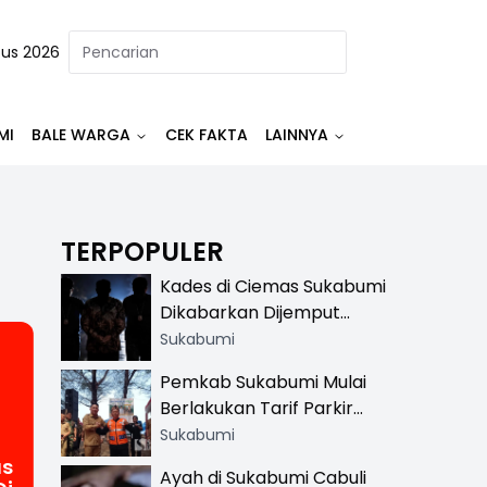
tus 2026
MI
BALE WARGA
CEK FAKTA
LAINNYA
TERPOPULER
Kades di Ciemas Sukabumi
Dikabarkan Dijemput
Satnarkoba, Polisi
Sukabumi
Benarkan Ada Penindakan
Pemkab Sukabumi Mulai
Berlakukan Tarif Parkir
Resmi di 13 Lokasi Wisata,
Sukabumi
Petugas Pakai Rompi
us
Ayah di Sukabumi Cabuli
Khusus