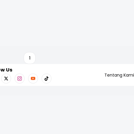
1
ow Us
Tentang Kami