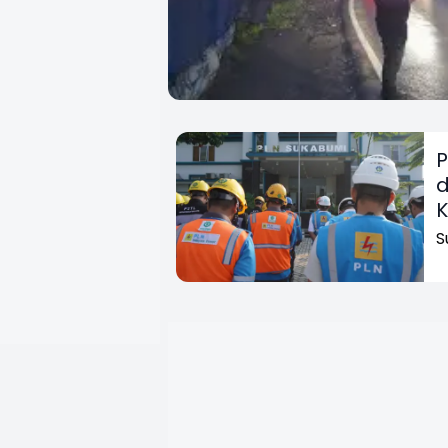
P
d
K
S