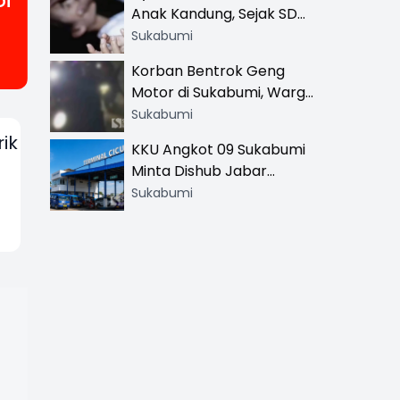
Di
Anak Kandung, Sejak SD
Hingga SMA
Sukabumi
Korban Bentrok Geng
Motor di Sukabumi, Warga
dan Sopir Tangki
Sukabumi
Pertamina Kena Bacok
ik
KKU Angkot 09 Sukabumi
Minta Dishub Jabar
Tertibkan Trayek Ciawi-
Sukabumi
Cicurug: Ancam Mogok
Narik