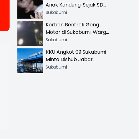
Anak Kandung, Sejak SD
Hingga SMA
Sukabumi
Korban Bentrok Geng
Motor di Sukabumi, Warga
dan Sopir Tangki
Sukabumi
Pertamina Kena Bacok
KKU Angkot 09 Sukabumi
Minta Dishub Jabar
Tertibkan Trayek Ciawi-
Sukabumi
Cicurug: Ancam Mogok
Narik