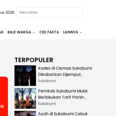
tus 2026
MI
BALE WARGA
CEK FAKTA
LAINNYA
TERPOPULER
Kades di Ciemas Sukabumi
Dikabarkan Dijemput
Satnarkoba, Polisi
Sukabumi
Benarkan Ada Penindakan
Pemkab Sukabumi Mulai
Berlakukan Tarif Parkir
Resmi di 13 Lokasi Wisata,
Sukabumi
da
Petugas Pakai Rompi
Ayah di Sukabumi Cabuli
Khusus