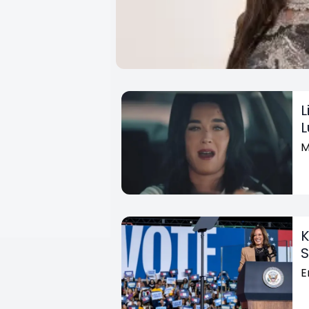
L
L
M
K
S
E