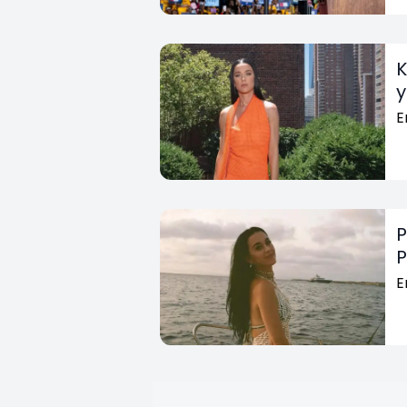
K
y
E
P
P
E