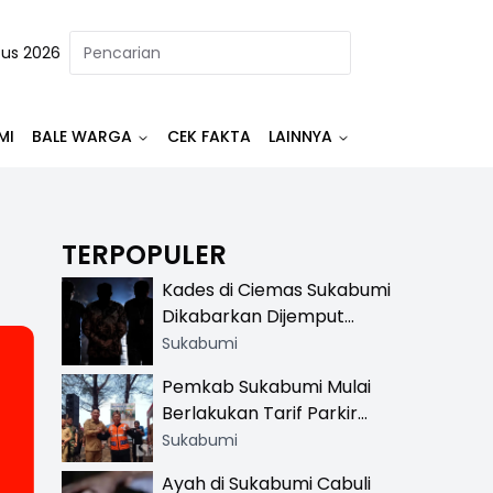
tus 2026
MI
BALE WARGA
CEK FAKTA
LAINNYA
TERPOPULER
Kades di Ciemas Sukabumi
Dikabarkan Dijemput
Satnarkoba, Polisi
Sukabumi
Benarkan Ada Penindakan
Pemkab Sukabumi Mulai
Berlakukan Tarif Parkir
Resmi di 13 Lokasi Wisata,
Sukabumi
Petugas Pakai Rompi
Ayah di Sukabumi Cabuli
Khusus