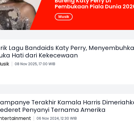
Bareng Katy Perry Di
Pembukaan Piala Dunia 202
Musik
irik Lagu Bandaids Katy Perry, Menyembuhk
uka Hati dari Kekecewaan
usik
08 Nov 2025, 17:00 WIB
ampanye Terakhir Kamala Harris Dimeriah
ederet Penyanyi Ternama Amerika
ntertainment
06 Nov 2024, 12:30 WIB