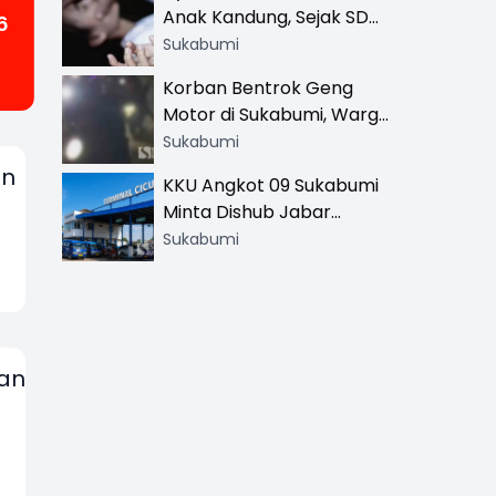
Anak Kandung, Sejak SD
6
Hingga SMA
Sukabumi
Korban Bentrok Geng
Motor di Sukabumi, Warga
dan Sopir Tangki
Sukabumi
Pertamina Kena Bacok
an
KKU Angkot 09 Sukabumi
Minta Dishub Jabar
Tertibkan Trayek Ciawi-
Sukabumi
Cicurug: Ancam Mogok
Narik
kan