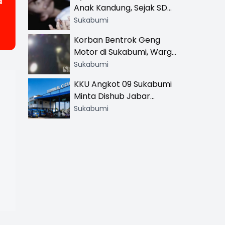
a
Anak Kandung, Sejak SD
Hingga SMA
Sukabumi
Korban Bentrok Geng
Motor di Sukabumi, Warga
dan Sopir Tangki
Sukabumi
Pertamina Kena Bacok
KKU Angkot 09 Sukabumi
Minta Dishub Jabar
Tertibkan Trayek Ciawi-
Sukabumi
Cicurug: Ancam Mogok
Narik