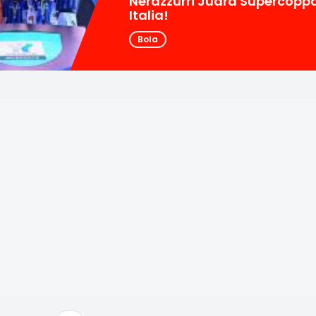
Nerazzurri Juara Supercopp
Italia!
Bola