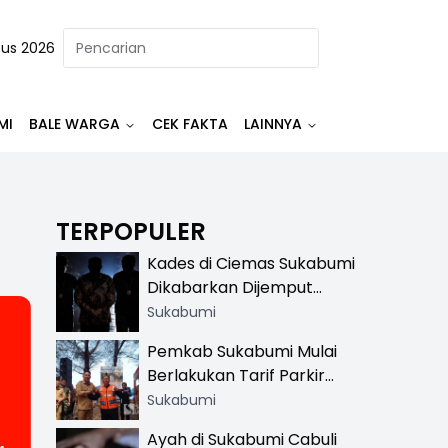
tus 2026
MI
BALE WARGA
CEK FAKTA
LAINNYA
TERPOPULER
Kades di Ciemas Sukabumi
Dikabarkan Dijemput
Satnarkoba, Polisi
Sukabumi
Benarkan Ada Penindakan
Pemkab Sukabumi Mulai
Berlakukan Tarif Parkir
Resmi di 13 Lokasi Wisata,
Sukabumi
Petugas Pakai Rompi
Ayah di Sukabumi Cabuli
Khusus