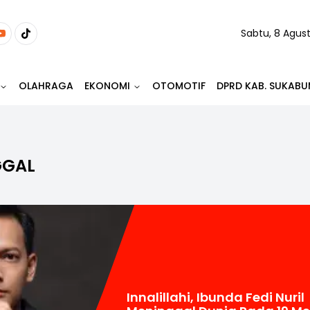
Sabtu, 8 Agus
OLAHRAGA
EKONOMI
OTOMOTIF
DPRD KAB. SUKABU
GGAL
Innalillahi, Ibunda Fedi Nuril