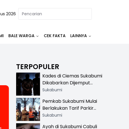
tus 2026
MI
BALE WARGA
CEK FAKTA
LAINNYA
TERPOPULER
Kades di Ciemas Sukabumi
Dikabarkan Dijemput
Satnarkoba, Polisi
Sukabumi
Benarkan Ada Penindakan
Pemkab Sukabumi Mulai
Berlakukan Tarif Parkir
Resmi di 13 Lokasi Wisata,
Sukabumi
Petugas Pakai Rompi
Ayah di Sukabumi Cabuli
Khusus