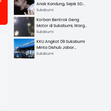
i
Anak Kandung, Sejak SD
Hingga SMA
Sukabumi
Korban Bentrok Geng
Motor di Sukabumi, Warga
dan Sopir Tangki
Sukabumi
Pertamina Kena Bacok
KKU Angkot 09 Sukabumi
Minta Dishub Jabar
Tertibkan Trayek Ciawi-
Sukabumi
Cicurug: Ancam Mogok
Narik