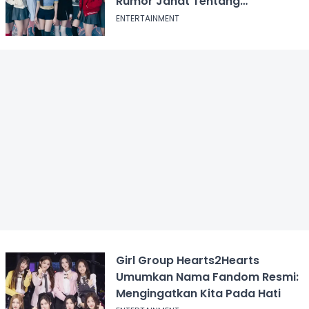
Rumor Jahat Tentang
Hearts2Hearts
ENTERTAINMENT
Girl Group Hearts2Hearts
Umumkan Nama Fandom Resmi:
Mengingatkan Kita Pada Hati