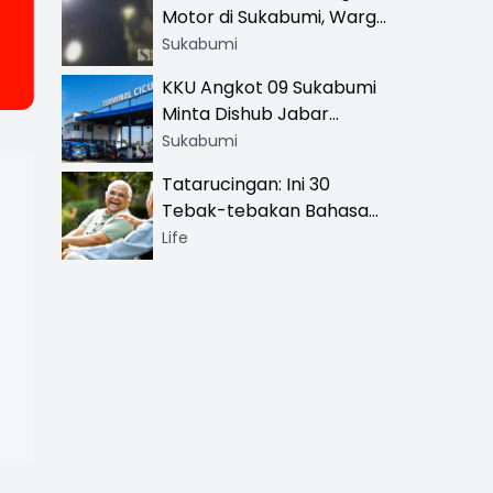
Motor di Sukabumi, Warga
dan Sopir Tangki
Sukabumi
Pertamina Kena Bacok
KKU Angkot 09 Sukabumi
Minta Dishub Jabar
Tertibkan Trayek Ciawi-
Sukabumi
Cicurug: Ancam Mogok
Tatarucingan: Ini 30
Narik
Tebak-tebakan Bahasa
Sunda yang Sangat
Life
Menghibur