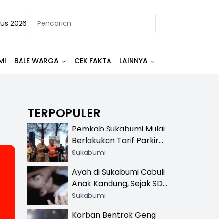
tus 2026
MI
BALE WARGA
CEK FAKTA
LAINNYA
TERPOPULER
Pemkab Sukabumi Mulai
Berlakukan Tarif Parkir
Resmi di 13 Lokasi Wisata,
Sukabumi
Petugas Pakai Rompi
Ayah di Sukabumi Cabuli
Khusus
Anak Kandung, Sejak SD
Hingga SMA
Sukabumi
Korban Bentrok Geng