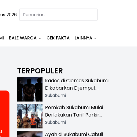
tus 2026
MI
BALE WARGA
CEK FAKTA
LAINNYA
TERPOPULER
Kades di Ciemas Sukabumi
Dikabarkan Dijemput
Satnarkoba, Polisi
Sukabumi
Benarkan Ada Penindakan
Pemkab Sukabumi Mulai
Berlakukan Tarif Parkir
Resmi di 13 Lokasi Wisata,
Sukabumi
Petugas Pakai Rompi
u
Ayah di Sukabumi Cabuli
Khusus