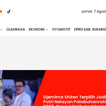
Jumat, 7 Agus
OLAHRAGA
EKONOMI
OTOMOTIF
DPRD KAB. SUKABU
Djemima Shiren Terpilih Jadi
Putri Nelayan Palabuhanrat