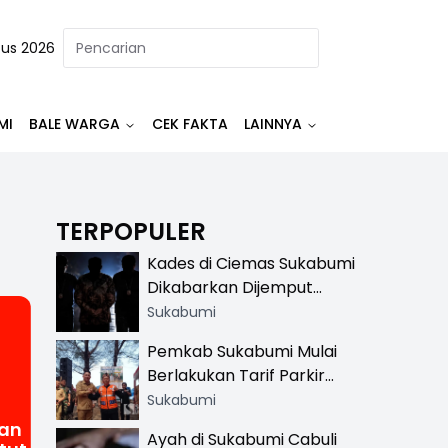
tus 2026
MI
BALE WARGA
CEK FAKTA
LAINNYA
TERPOPULER
Kades di Ciemas Sukabumi
Dikabarkan Dijemput
Satnarkoba, Polisi
Sukabumi
Benarkan Ada Penindakan
Pemkab Sukabumi Mulai
Berlakukan Tarif Parkir
Resmi di 13 Lokasi Wisata,
Sukabumi
Petugas Pakai Rompi
an
Ayah di Sukabumi Cabuli
Khusus