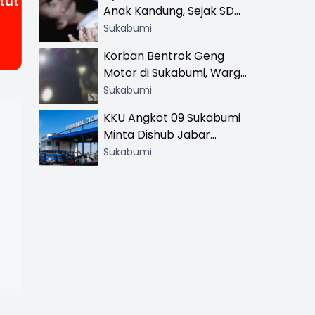
tut
Anak Kandung, Sejak SD
Hingga SMA
Sukabumi
Korban Bentrok Geng
Motor di Sukabumi, Warga
dan Sopir Tangki
Sukabumi
Pertamina Kena Bacok
KKU Angkot 09 Sukabumi
Minta Dishub Jabar
Tertibkan Trayek Ciawi-
Sukabumi
Cicurug: Ancam Mogok
Narik