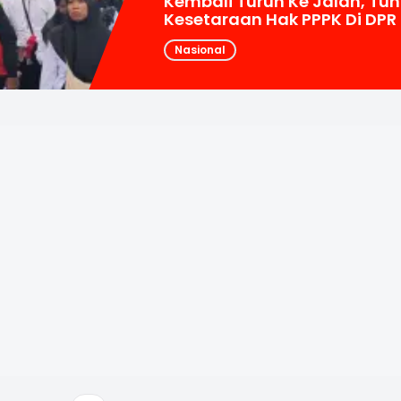
Kembali Turun Ke Jalan, Tun
Kesetaraan Hak PPPK Di DPR
Nasional