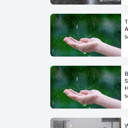
T
A
S
B
S
H
S
W