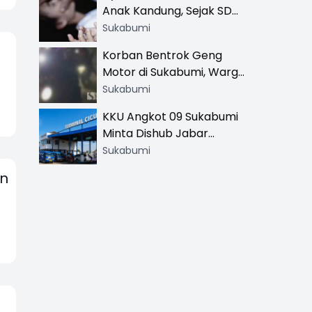
Anak Kandung, Sejak SD
Hingga SMA
Sukabumi
Korban Bentrok Geng
Motor di Sukabumi, Warga
dan Sopir Tangki
Sukabumi
Pertamina Kena Bacok
KKU Angkot 09 Sukabumi
Minta Dishub Jabar
Tertibkan Trayek Ciawi-
Sukabumi
Cicurug: Ancam Mogok
an
Narik