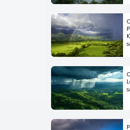
C
P
S
C
L
S
P