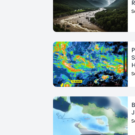
S
P
S
H
S
B
J
S