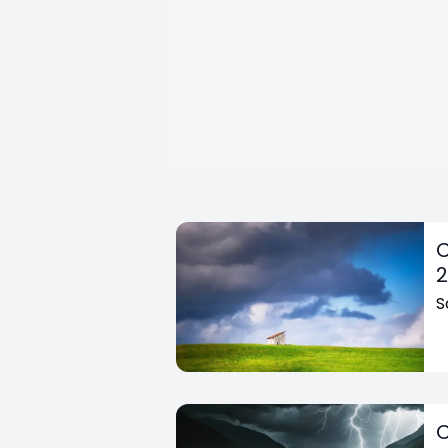
C
2
S
C