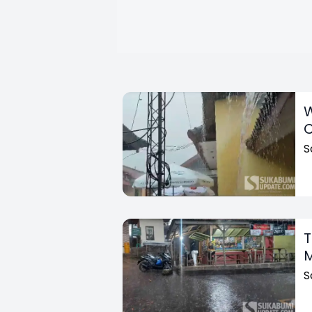
W
C
S
T
M
S