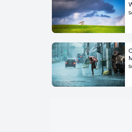
W
S
C
M
S