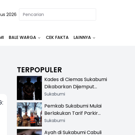
tus 2026
MI
BALE WARGA
CEK FAKTA
LAINNYA
TERPOPULER
Kades di Ciemas Sukabumi
Dikabarkan Dijemput
Satnarkoba, Polisi
Sukabumi
Benarkan Ada Penindakan
:
Pemkab Sukabumi Mulai
Berlakukan Tarif Parkir
Resmi di 13 Lokasi Wisata,
Sukabumi
Petugas Pakai Rompi
Ayah di Sukabumi Cabuli
Khusus