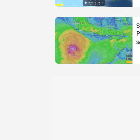
S
P
S