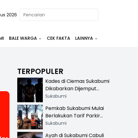
tus 2026
MI
BALE WARGA
CEK FAKTA
LAINNYA
TERPOPULER
Kades di Ciemas Sukabumi
Dikabarkan Dijemput
Satnarkoba, Polisi
Sukabumi
Benarkan Ada Penindakan
Pemkab Sukabumi Mulai
Berlakukan Tarif Parkir
Resmi di 13 Lokasi Wisata,
Sukabumi
Petugas Pakai Rompi
Ayah di Sukabumi Cabuli
Khusus