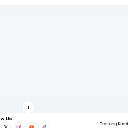
1
ow Us
Tentang Kami