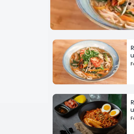
R
u
F
R
u
F