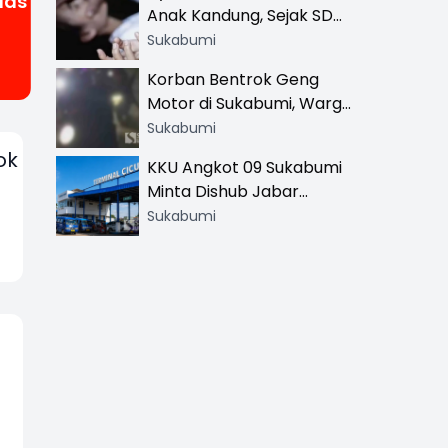
das
Anak Kandung, Sejak SD
Hingga SMA
Sukabumi
Korban Bentrok Geng
Motor di Sukabumi, Warga
dan Sopir Tangki
Sukabumi
Pertamina Kena Bacok
ok
KKU Angkot 09 Sukabumi
Minta Dishub Jabar
Tertibkan Trayek Ciawi-
Sukabumi
Cicurug: Ancam Mogok
Narik
h