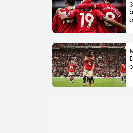
S
a
O
M
D
O