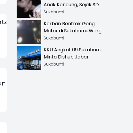
Anak Kandung, Sejak SD
Hingga SMA
Sukabumi
rtz
Korban Bentrok Geng
Motor di Sukabumi, Warga
dan Sopir Tangki
Sukabumi
Pertamina Kena Bacok
KKU Angkot 09 Sukabumi
Minta Dishub Jabar
Tertibkan Trayek Ciawi-
Sukabumi
Cicurug: Ancam Mogok
Narik
an