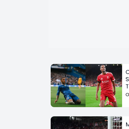
C
S
T
O
M