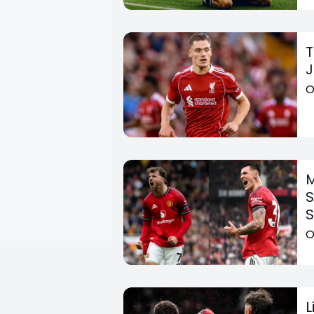
T
J
O
M
S
S
O
L