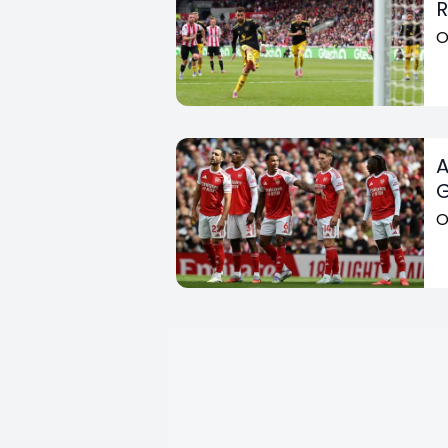
R
O
A
G
O