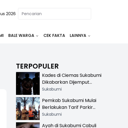
tus 2026
MI
BALE WARGA
CEK FAKTA
LAINNYA
TERPOPULER
Kades di Ciemas Sukabumi
Dikabarkan Dijemput
Satnarkoba, Polisi
Sukabumi
Benarkan Ada Penindakan
Pemkab Sukabumi Mulai
Berlakukan Tarif Parkir
Resmi di 13 Lokasi Wisata,
Sukabumi
Petugas Pakai Rompi
Ayah di Sukabumi Cabuli
Khusus