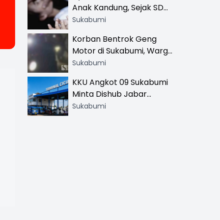
Anak Kandung, Sejak SD
Hingga SMA
Sukabumi
Korban Bentrok Geng
Motor di Sukabumi, Warga
dan Sopir Tangki
Sukabumi
Pertamina Kena Bacok
KKU Angkot 09 Sukabumi
Minta Dishub Jabar
Tertibkan Trayek Ciawi-
Sukabumi
Cicurug: Ancam Mogok
Narik