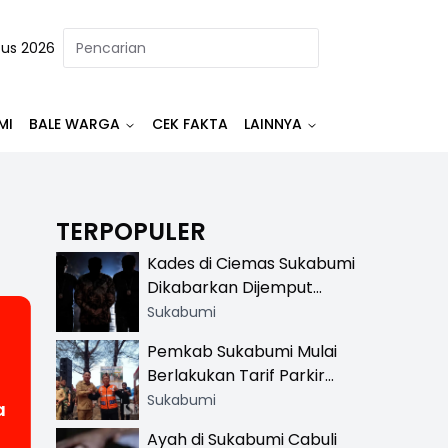
tus 2026
MI
BALE WARGA
CEK FAKTA
LAINNYA
TERPOPULER
Kades di Ciemas Sukabumi
Dikabarkan Dijemput
Satnarkoba, Polisi
Sukabumi
Benarkan Ada Penindakan
Pemkab Sukabumi Mulai
Berlakukan Tarif Parkir
Resmi di 13 Lokasi Wisata,
Sukabumi
a
Petugas Pakai Rompi
Ayah di Sukabumi Cabuli
Khusus