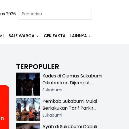
tus 2026
MI
BALE WARGA
CEK FAKTA
LAINNYA
TERPOPULER
Kades di Ciemas Sukabumi
Dikabarkan Dijemput
Satnarkoba, Polisi
Sukabumi
Benarkan Ada Penindakan
Pemkab Sukabumi Mulai
Berlakukan Tarif Parkir
Resmi di 13 Lokasi Wisata,
Sukabumi
an
Petugas Pakai Rompi
Ayah di Sukabumi Cabuli
Khusus