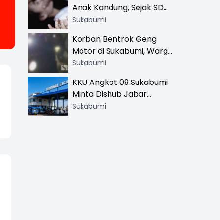
Anak Kandung, Sejak SD
Hingga SMA
Sukabumi
Korban Bentrok Geng
Motor di Sukabumi, Warga
dan Sopir Tangki
Sukabumi
Pertamina Kena Bacok
KKU Angkot 09 Sukabumi
Minta Dishub Jabar
Tertibkan Trayek Ciawi-
Sukabumi
Cicurug: Ancam Mogok
Narik