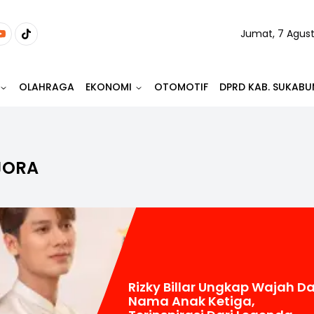
Jumat, 7 Agus
OLAHRAGA
EKONOMI
OTOMOTIF
DPRD KAB. SUKABU
EJORA
Rizky Billar Ungkap Wajah D
Nama Anak Ketiga,