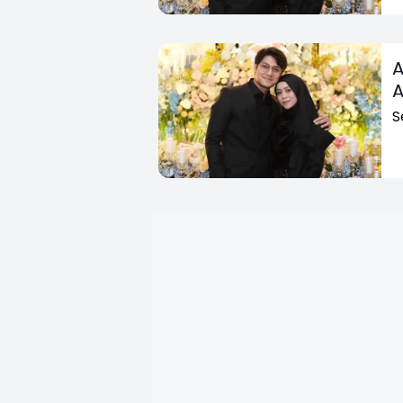
A
A
S