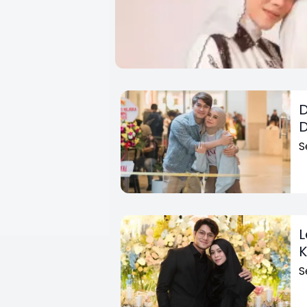
D
D
S
L
K
S