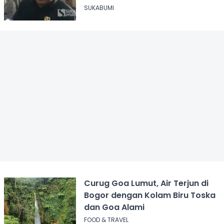
Juga Terjerat Dugaan Narkoba
SUKABUMI
Curug Goa Lumut, Air Terjun di
Bogor dengan Kolam Biru Toska
dan Goa Alami
FOOD & TRAVEL