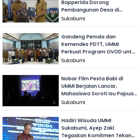
Bapperida Dorong
Pembangunan Desa di
Sukabumi Berbasis
Sukabumi
Kolaborasi Keilmuan
Gandeng Pemda dan
Kemendes PDTT, UMMI
Perkuat Program OVOD untuk
Dorong Kemandirian Desa di
Sukabumi
Sukabumi
Nobar Film Pesta Babi di
UMMI Berjalan Lancar,
Mahasiswa Soroti Isu Papua
& Kebebasan Akademik
Sukabumi
Hadiri Wisuda UMMI
Sukabumi, Ayep Zaki
Tegaskan Komitmen Tekan