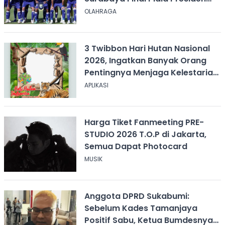
2026, Kick-off Pukul 20.00 WIB
OLAHRAGA
3 Twibbon Hari Hutan Nasional
2026, Ingatkan Banyak Orang
Pentingnya Menjaga Kelestarian
Hutan
APLIKASI
Harga Tiket Fanmeeting PRE-
STUDIO 2026 T.O.P di Jakarta,
Semua Dapat Photocard
MUSIK
Anggota DPRD Sukabumi:
Sebelum Kades Tamanjaya
Positif Sabu, Ketua Bumdesnya