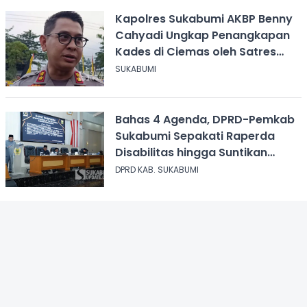
Kapolres Sukabumi AKBP Benny
Cahyadi Ungkap Penangkapan
Kades di Ciemas oleh Satres
Narkoba
SUKABUMI
Bahas 4 Agenda, DPRD-Pemkab
Sukabumi Sepakati Raperda
Disabilitas hingga Suntikan
Modal Perum Pesona Wisata
DPRD KAB. SUKABUMI