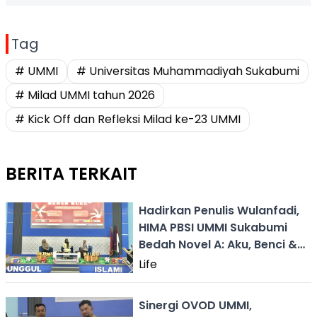
Tag
# UMMI
# Universitas Muhammadiyah Sukabumi
# Milad UMMI tahun 2026
# Kick Off dan Refleksi Milad ke-23 UMMI
BERITA TERKAIT
Hadirkan Penulis Wulanfadi,
HIMA PBSI UMMI Sukabumi
Bedah Novel A: Aku, Benci &
Cinta
Life
Sinergi OVOD UMMI,