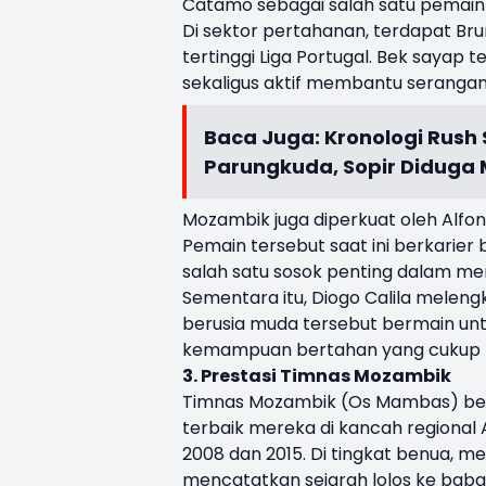
Catamo sebagai salah satu pemain
Di sektor pertahanan, terdapat Br
tertinggi Liga Portugal. Bek sayap
sekaligus aktif membantu serangan d
Baca Juga:
Kronologi Rush
Parungkuda, Sopir Diduga
Mozambik juga diperkuat oleh Alfo
Pemain tersebut saat ini berkarier
salah satu sosok penting dalam men
Sementara itu, Diogo Calila melen
berusia muda tersebut bermain untuk
kemampuan bertahan yang cukup b
3. Prestasi Timnas Mozambik
Timnas Mozambik (Os Mambas) belum
terbaik mereka di kancah regional 
2008 dan 2015. Di tingkat benua, me
mencatatkan sejarah lolos ke babak