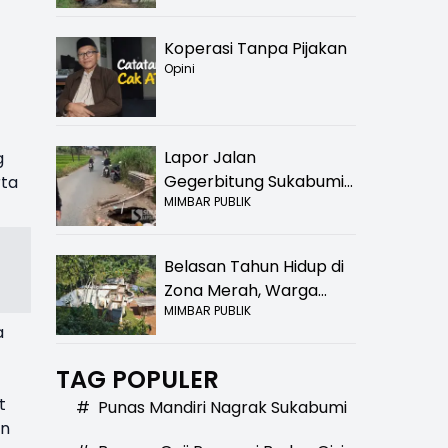
Nyalindung Sukabumi
Koperasi Tanpa Pijakan
Opini
Lapor Jalan
g
Gegerbitung Sukabumi
rta
MIMBAR PUBLIK
Bolong! Bahaya Bagi
Pengendara
Belasan Tahun Hidup di
Zona Merah, Warga
MIMBAR PUBLIK
Kampung Nangewer
a
Purabaya Masih
Menanti Kepastian
TAG POPULER
Relokasi
t
#
Punas Mandiri Nagrak Sukabumi
an