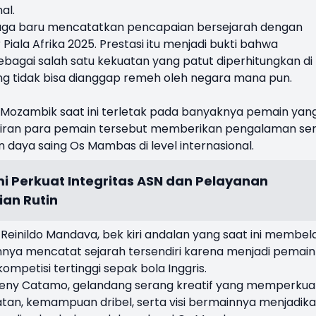
al.
juga baru mencatatkan pencapaian bersejarah dengan
iala Afrika 2025. Prestasi itu menjadi bukti bahwa
bagai salah satu kekuatan yang patut diperhitungkan di
ng tidak bisa dianggap remeh oleh negara mana pun.
 Mozambik saat ini terletak pada banyaknya pemain yan
adiran para pemain tersebut memberikan pengalaman se
daya saing Os Mambas di level internasional.
i Perkuat Integritas ASN dan Pelayanan
ian Rutin
einildo Mandava, bek kiri andalan yang saat ini membel
rannya mencatat sejarah tersendiri karena menjadi pemain
mpetisi tertinggi sepak bola Inggris.
i Geny Catamo, gelandang serang kreatif yang memperkua
patan, kemampuan dribel, serta visi bermainnya menjadik