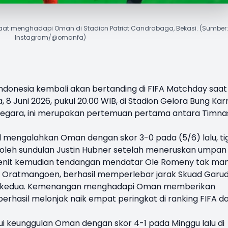
aat menghadapi Oman di Stadion Patriot Candrabaga, Bekasi. (Sumber
Instagram/@omanfa)
ndonesia
kembali akan bertanding di
FIFA Matchday
saat
 8 Juni 2026, pukul 20.00 WIB, di Stadion Gelora Bung Kar
 negara, ini merupakan pertemuan pertama antara Timna
 mengalahkan Oman dengan skor 3-0 pada (5/6) lalu, ti
 oleh sundulan Justin Hubner setelah meneruskan umpan
 menit kemudian tendangan mendatar Ole Romeny tak m
ar Oratmangoen, berhasil memperlebar jarak Skuad Garu
ak kedua. Kemenangan menghadapi Oman memberikan
erhasil melonjak naik empat peringkat di ranking FIFA da
kui keunggulan Oman dengan skor 4-1 pada Minggu lalu di