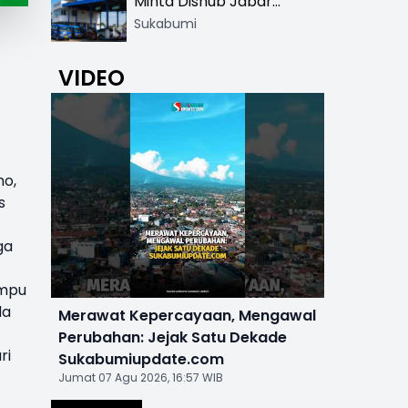
Minta Dishub Jabar
Tertibkan Trayek Ciawi-
Sukabumi
Cicurug: Ancam Mogok
:
Narik
VIDEO
no,
s
ga
ampu
da
Merawat Kepercayaan, Mengawal
Perubahan: Jejak Satu Dekade
ri
Sukabumiupdate.com
Jumat 07 Agu 2026, 16:57 WIB