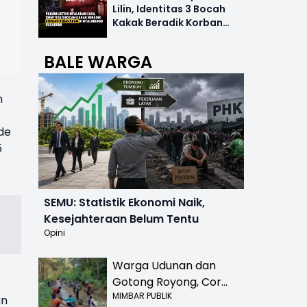
Lilin, Identitas 3 Bocah
Kakak Beradik Korban
Kebakaran di Nyalindung
BALE WARGA
n
de
5
SEMU: Statistik Ekonomi Naik,
Kesejahteraan Belum Tentu
Opini
Warga Udunan dan
Gotong Royong, Cor
MIMBAR PUBLIK
Jalan Hancur di
an