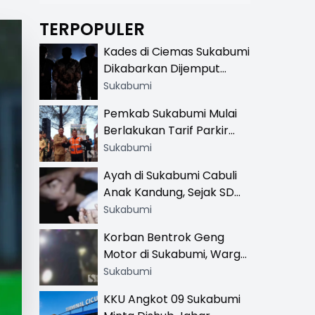
TERPOPULER
Kades di Ciemas Sukabumi
Dikabarkan Dijemput
Satnarkoba, Polisi
Sukabumi
Benarkan Ada Penindakan
Pemkab Sukabumi Mulai
Berlakukan Tarif Parkir
Resmi di 13 Lokasi Wisata,
Sukabumi
Petugas Pakai Rompi
Ayah di Sukabumi Cabuli
Khusus
Anak Kandung, Sejak SD
Hingga SMA
Sukabumi
Korban Bentrok Geng
Motor di Sukabumi, Warga
dan Sopir Tangki
Sukabumi
Pertamina Kena Bacok
KKU Angkot 09 Sukabumi