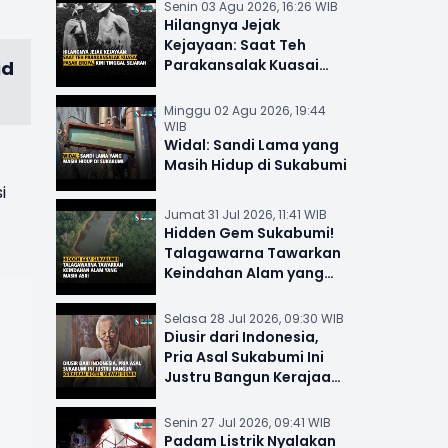
Senin 03 Agu 2026, 16:26 WIB
Hilangnya Jejak
Kejayaan: Saat Teh
Parakansalak Kuasai
id
Pasar Eropa, Kini Tinggal
Sejarah
Minggu 02 Agu 2026, 19:44
WIB
Widal: Sandi Lama yang
Masih Hidup di Sukabumi
i
Jumat 31 Jul 2026, 11:41 WIB
Hidden Gem Sukabumi!
Talagawarna Tawarkan
Keindahan Alam yang
Masih Asri
Selasa 28 Jul 2026, 09:30 WIB
Diusir dari Indonesia,
Pria Asal Sukabumi Ini
Justru Bangun Kerajaan
Hotel Mewah Dunia
Senin 27 Jul 2026, 09:41 WIB
Padam Listrik Nyalakan