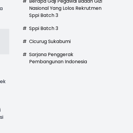
#
Berapa Gaji Pegawai Badan Gizi
Nasional Yang Lolos Rekrutmen
ta
Sppi Batch 3
#
Sppi Batch 3
#
Cicurug Sukabumi
#
Sarjana Penggerak
Pembangunan Indonesia
Bek
i
si