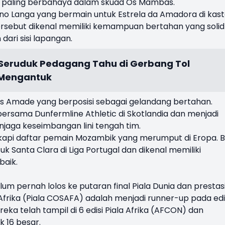
 paling berbahaya dalam skuad Os Mambas.
uno Langa yang bermain untuk Estrela da Amadora di kas
 tersebut dikenal memiliki kemampuan bertahan yang solid
ari sisi lapangan.
 Seruduk Pedagang Tahu di Gerbang Tol
 Mengantuk
ns Amade yang berposisi sebagai gelandang bertahan.
 bersama Dunfermline Athletic di Skotlandia dan menjadi
jaga keseimbangan lini tengah tim.
gkapi daftar pemain Mozambik yang merumput di Eropa. 
 Santa Clara di Liga Portugal dan dikenal memiliki
aik.
 pernah lolos ke putaran final Piala Dunia dan prestas
Afrika (Piala COSAFA) adalah menjadi runner-up pada edi
reka telah tampil di 6 edisi Piala Afrika (AFCON) dan
 16 besar.