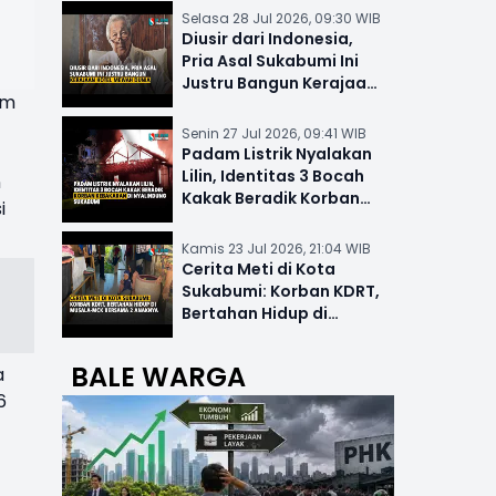
Selasa 28 Jul 2026, 09:30 WIB
Diusir dari Indonesia,
Pria Asal Sukabumi Ini
Justru Bangun Kerajaan
im
Hotel Mewah Dunia
Senin 27 Jul 2026, 09:41 WIB
Padam Listrik Nyalakan
Lilin, Identitas 3 Bocah
n
Kakak Beradik Korban
i
Kebakaran di Nyalindung
Kamis 23 Jul 2026, 21:04 WIB
Cerita Meti di Kota
Sukabumi: Korban KDRT,
Bertahan Hidup di
Musala-MCK Bersama 2
Anaknya
BALE WARGA
a
6