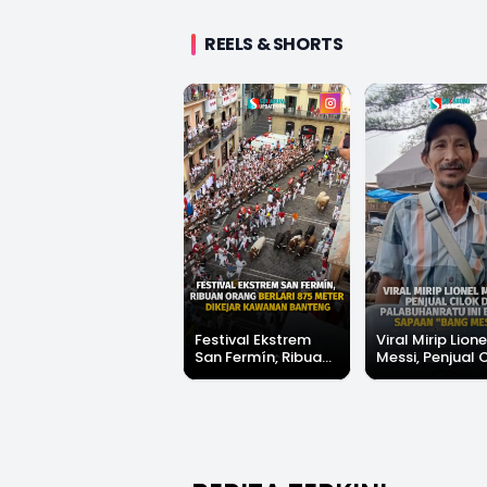
REELS & SHORTS
Festival Ekstrem
Viral Mirip Lione
San Fermín, Ribuan
Messi, Penjual 
Orang Berlari 875
di Palabuhanrat
Meter Dikejar
Banjir Sapaan 
Kawanan Banteng
Messi"