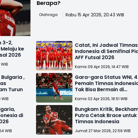
Berapa?
Rabu 15 Apr 2026, 20:43 WIB
Olahraga
 3-2,
Catat, Ini Jadwal Timnas
 Melaju ke
Indonesia di Semifinal Pi
tsal 2026
AFF Futsal 2026
3 WIB
Kamis 09 Apr 2026, 14:47 WIB
Bulgaria ,
Gara-gara Status WNI, 4
nas
Pemain Timnas Indonesi
cam Turun
Tak Bisa Bermain di
Eredivisie
0 WIB
Kamis 02 Apr 2026, 18:51 WIB
lgaria,
Bungkam Kritik, Beckha
onesia di
Putra Cetak Brace untuk
2026
Timnas Indonesia
:54 WIB
Jumat 27 Mar 2026, 22:59 WIB