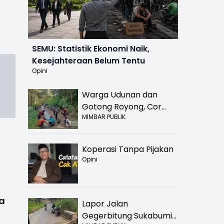
SEMU: Statistik Ekonomi Naik,
Kesejahteraan Belum Tentu
Opini
Warga Udunan dan
Gotong Royong, Cor
MIMBAR PUBLIK
Jalan Hancur di
Nyalindung Sukabumi
Koperasi Tanpa Pijakan
Opini
ia
Lapor Jalan
Gegerbitung Sukabumi