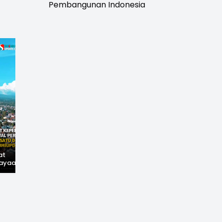
Pembangunan Indonesia
at
Hilangnya Jejak
Widal: Sandi Lama
ayaan,
Kejayaan: Saat Teh
yang Masih Hidup di
wal
Parakansalak
Sukabumi
han: Jejak
Kuasai Pasar Eropa,
ekade
Kini Tinggal Sejarah
miupdate.com