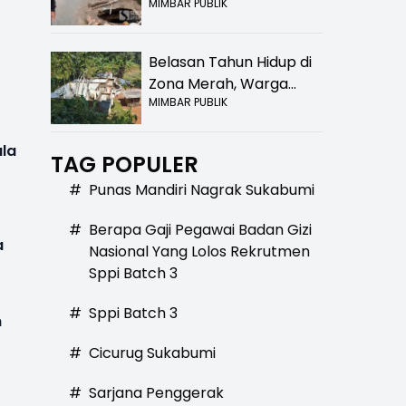
MIMBAR PUBLIK
Bolong! Bahaya Bagi
Pengendara
Belasan Tahun Hidup di
Zona Merah, Warga
MIMBAR PUBLIK
Kampung Nangewer
Purabaya Masih
Menanti Kepastian
ala
TAG POPULER
Relokasi
#
Punas Mandiri Nagrak Sukabumi
#
Berapa Gaji Pegawai Badan Gizi
a
Nasional Yang Lolos Rekrutmen
Sppi Batch 3
#
Sppi Batch 3
m
#
Cicurug Sukabumi
#
Sarjana Penggerak