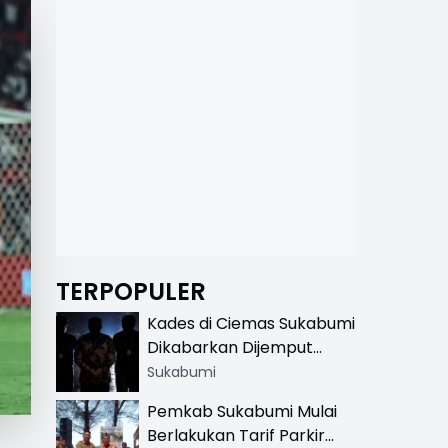
TERPOPULER
Kades di Ciemas Sukabumi
Dikabarkan Dijemput
Satnarkoba, Polisi
Sukabumi
Benarkan Ada Penindakan
Pemkab Sukabumi Mulai
Berlakukan Tarif Parkir