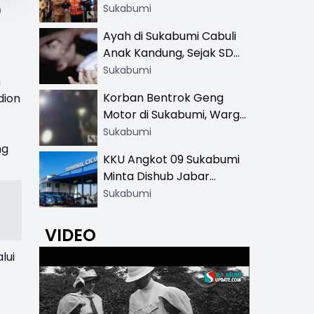
Resmi di 13 Lokasi Wisata,
Sukabumi
)
Petugas Pakai Rompi
Ayah di Sukabumi Cabuli
Khusus
Anak Kandung, Sejak SD
Hingga SMA
Sukabumi
n
Korban Bentrok Geng
dion
Motor di Sukabumi, Warga
dan Sopir Tangki
Sukabumi
Pertamina Kena Bacok
ng
KKU Angkot 09 Sukabumi
Minta Dishub Jabar
Tertibkan Trayek Ciawi-
Sukabumi
Cicurug: Ancam Mogok
Narik
VIDEO
lui