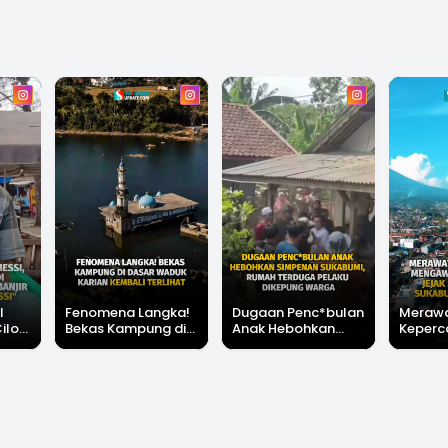
l
Fenomena Langka!
Dugaan Penc*bulan
Meraw
Cilok
Bekas Kampung di
Anak Hebohkan
Keperc
u Ini
Dasar Waduk Karian
Simpenan
Menga
"Bang
Kembali Terlihat
Sukabumi, Rumah
Peruba
Terduga Pelaku
Satu D
Dikepung Warga
Sukabu