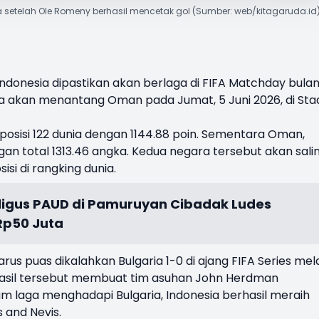
 setelah Ole Romeny berhasil mencetak gol (Sumber: web/kitagaruda.id
ndonesia dipastikan akan berlaga di
FIFA Matchday
bula
da akan menantang
Oman
pada Jumat, 5 Juni 2026, di Sta
.
 posisi 122 dunia dengan 1144.88 poin. Sementara Oman,
n total 1313.46 angka. Kedua negara tersebut akan sali
si di rangking dunia.
igus PAUD di Pamuruyan Cibadak Ludes
Rp50 Juta
arus puas dikalahkan Bulgaria 1-0 di ajang FIFA Series mela
 Hasil tersebut membuat tim asuhan John Herdman
m laga menghadapi Bulgaria, Indonesia berhasil meraih
s and Nevis.