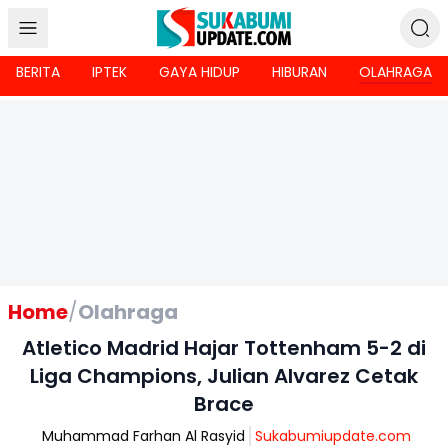
BERITA
IPTEK
GAYA HIDUP
HIBURAN
OLAHRAGA
Home
/
Olahraga
Atletico Madrid Hajar Tottenham 5-2 di
Liga Champions, Julian Alvarez Cetak
Brace
Muhammad Farhan Al Rasyid
Sukabumiupdate.com