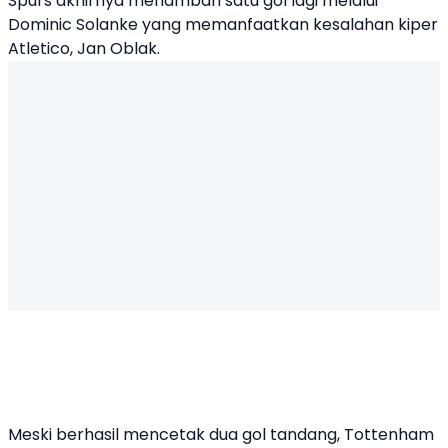
Spurs akhirnya menambah satu gol lagi melalui
Dominic Solanke yang memanfaatkan kesalahan kiper
Atletico, Jan Oblak.
Meski berhasil mencetak dua gol tandang, Tottenham