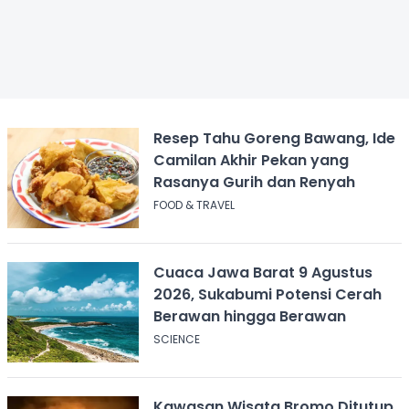
Resep Tahu Goreng Bawang, Ide
Camilan Akhir Pekan yang
Rasanya Gurih dan Renyah
FOOD & TRAVEL
Cuaca Jawa Barat 9 Agustus
2026, Sukabumi Potensi Cerah
Berawan hingga Berawan
SCIENCE
Kawasan Wisata Bromo Ditutup