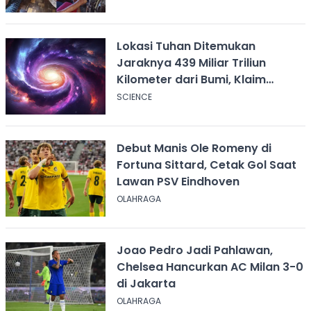
Lokasi Tuhan Ditemukan
Jaraknya 439 Miliar Triliun
Kilometer dari Bumi, Klaim
Ilmuwan Harvard
SCIENCE
Debut Manis Ole Romeny di
Fortuna Sittard, Cetak Gol Saat
Lawan PSV Eindhoven
OLAHRAGA
Joao Pedro Jadi Pahlawan,
Chelsea Hancurkan AC Milan 3-0
di Jakarta
OLAHRAGA