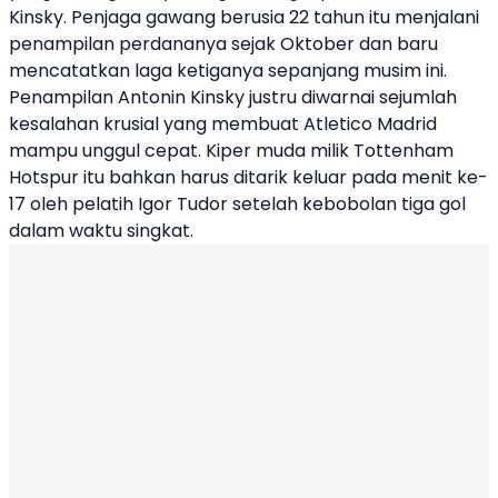
Kinsky
. Penjaga gawang berusia 22 tahun itu menjalani
penampilan perdananya sejak Oktober dan baru
mencatatkan laga ketiganya sepanjang musim ini.
Penampilan Antonin Kinsky justru diwarnai sejumlah
kesalahan krusial yang membuat Atletico Madrid
mampu unggul cepat. Kiper muda milik Tottenham
Hotspur itu bahkan harus ditarik keluar pada menit ke-
17 oleh pelatih Igor Tudor setelah kebobolan tiga gol
dalam waktu singkat.