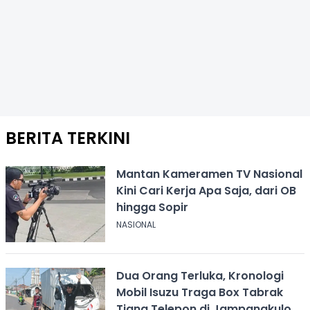
BERITA TERKINI
Mantan Kameramen TV Nasional
Kini Cari Kerja Apa Saja, dari OB
hingga Sopir
NASIONAL
Dua Orang Terluka, Kronologi
Mobil Isuzu Traga Box Tabrak
Tiang Telepon di Jampangkulon