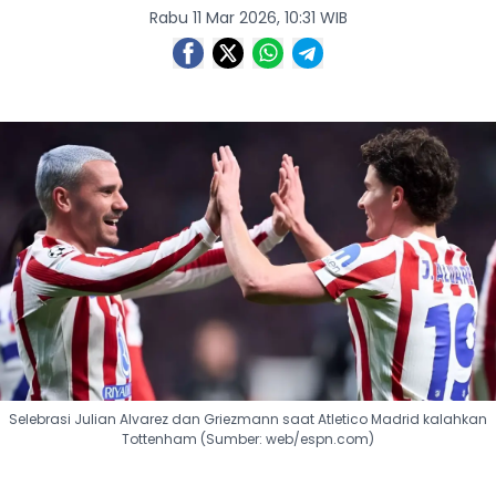
Rabu 11 Mar 2026, 10:31 WIB
Selebrasi Julian Alvarez dan Griezmann saat Atletico Madrid kalahkan
Tottenham (Sumber: web/espn.com)