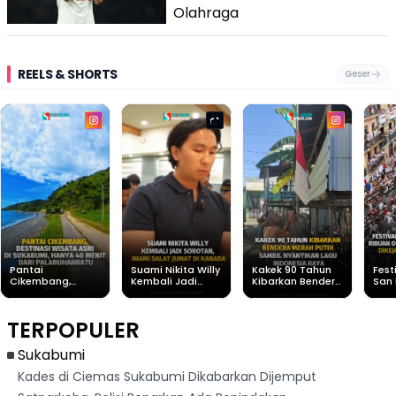
Degradasi
Olahraga
REELS & SHORTS
Geser
Pantai
Suami Nikita Willy
Kakek 90 Tahun
Fest
Cikembang,
Kembali Jadi
Kibarkan Bendera
San 
Destinasi Wisata
Sorotan, Imami
Merah Putih
Rib
Asri Di Sukabumi,
Salat Jumat Di
Sambil Nyanyikan
Berl
Hanya 40 Menit
Kanada
Lagu Indonesia
Dike
TERPOPULER
Dari
Raya
Ban
Palabuhanratu
Sukabumi
Kades di Ciemas Sukabumi Dikabarkan Dijemput