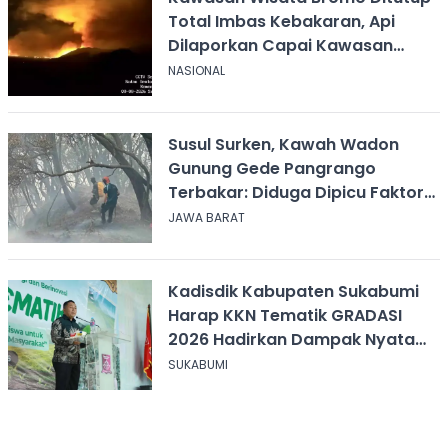
Total Imbas Kebakaran, Api
Dilaporkan Capai Kawasan
Sabana
NASIONAL
Susul Surken, Kawah Wadon
Gunung Gede Pangrango
Terbakar: Diduga Dipicu Faktor
Alam
JAWA BARAT
Kadisdik Kabupaten Sukabumi
Harap KKN Tematik GRADASI
2026 Hadirkan Dampak Nyata
bagi Masyarakat
SUKABUMI