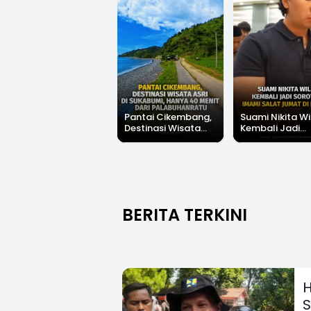
Pantai Cikembang,
Suami Nikita Wi
Destinasi Wisata
Kembali Jadi
Asri Di Sukabumi,
Sorotan, Imami
Hanya 40 Menit Dari
Salat Jumat Di
Palabuhanratu
Kanada
BERITA TERKINI
H
S