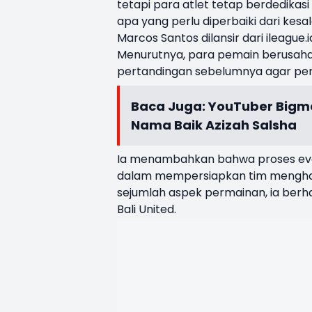
tetapi para atlet tetap berdedikas
apa yang perlu diperbaiki dari kesa
Marcos Santos dilansir dari ileague.i
Menurutnya, para pemain berusaha
pertandingan sebelumnya agar perfo
Baca Juga:
YouTuber Bigm
Nama Baik Azizah Salsha
Ia menambahkan bahwa proses evalu
dalam mempersiapkan tim menghad
sejumlah aspek permainan, ia berh
Bali United.