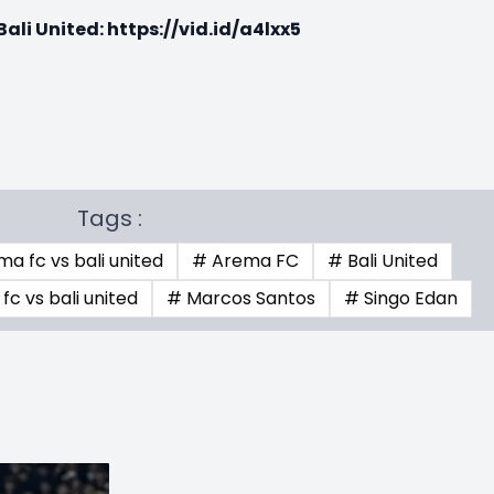
Bali United:
https://vid.id/a4lxx5
Tags :
a fc vs bali united
# Arema FC
# Bali United
fc vs bali united
# Marcos Santos
# Singo Edan