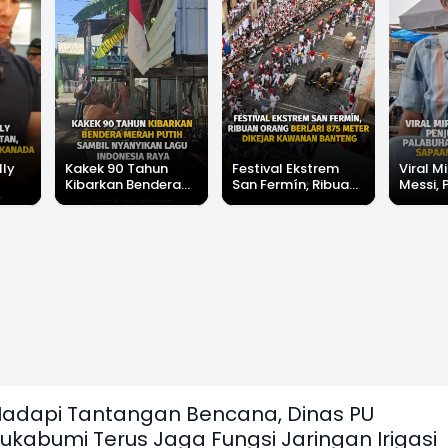
lly
Kakek 90 Tahun
Festival Ekstrem
Viral Mi
Kibarkan Bendera
San Fermín, Ribuan
Messi, 
Merah Putih Sambil
Orang Berlari 875
di Pala
Nyanyikan Lagu
Meter Dikejar
Banjir 
Indonesia Raya
Kawanan Banteng
Messi"
adapi Tantangan Bencana, Dinas PU
ukabumi Terus Jaga Fungsi Jaringan Irigasi