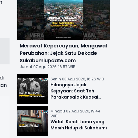
n
Merawat Kepercayaan, Mengawal
Perubahan: Jejak Satu Dekade
Sukabumiupdate.com
Jumat 07 Agu 2026, 16:57 WIB
di
Senin 03 Agu 2026, 16:26 WIB
gan
Hilangnya Jejak
Kejayaan: Saat Teh
Parakansalak Kuasai
Pasar Eropa, Kini Tinggal
Sejarah
Minggu 02 Agu 2026, 19:44
WIB
Widal: Sandi Lama yang
Masih Hidup di Sukabumi