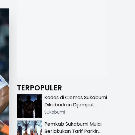
TERPOPULER
Kades di Ciemas Sukabumi
Dikabarkan Dijemput
Satnarkoba, Polisi
Sukabumi
Benarkan Ada Penindakan
Pemkab Sukabumi Mulai
Berlakukan Tarif Parkir