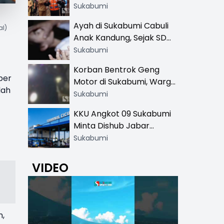
Resmi di 13 Lokasi Wisata,
Sukabumi
Petugas Pakai Rompi
Ayah di Sukabumi Cabuli
al)
Khusus
Anak Kandung, Sejak SD
Hingga SMA
Sukabumi
Korban Bentrok Geng
per
Motor di Sukabumi, Warga
lah
dan Sopir Tangki
Sukabumi
Pertamina Kena Bacok
KKU Angkot 09 Sukabumi
Minta Dishub Jabar
Tertibkan Trayek Ciawi-
Sukabumi
Cicurug: Ancam Mogok
Narik
VIDEO
n,