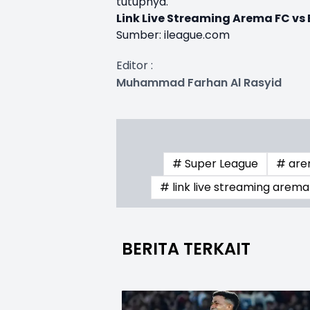
tutupnya.
Link Live Streaming Arema FC vs 
Sumber: ileague.com
Editor :
Muhammad Farhan Al Rasyid
# Super League
# arem
# link live streaming arema 
BERITA TERKAIT