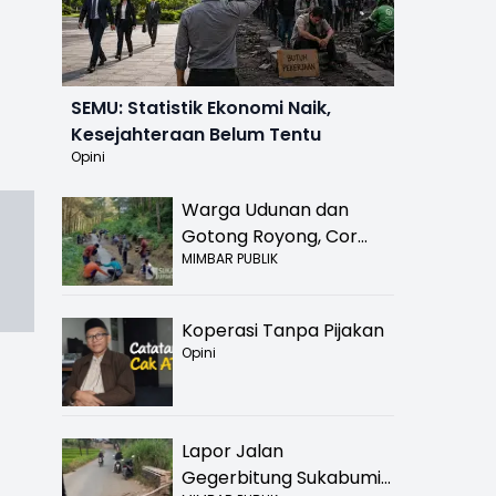
SEMU: Statistik Ekonomi Naik,
Kesejahteraan Belum Tentu
Opini
Warga Udunan dan
Gotong Royong, Cor
MIMBAR PUBLIK
Jalan Hancur di
Nyalindung Sukabumi
Koperasi Tanpa Pijakan
Opini
Lapor Jalan
Gegerbitung Sukabumi