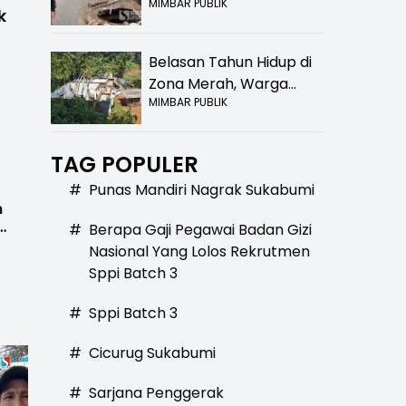
MIMBAR PUBLIK
Bolong! Bahaya Bagi
k
Pengendara
Belasan Tahun Hidup di
Zona Merah, Warga
MIMBAR PUBLIK
Kampung Nangewer
Purabaya Masih
Menanti Kepastian
TAG POPULER
Relokasi
#
Punas Mandiri Nagrak Sukabumi
n
#
Berapa Gaji Pegawai Badan Gizi
Nasional Yang Lolos Rekrutmen
Sppi Batch 3
#
Sppi Batch 3
#
Cicurug Sukabumi
#
Sarjana Penggerak