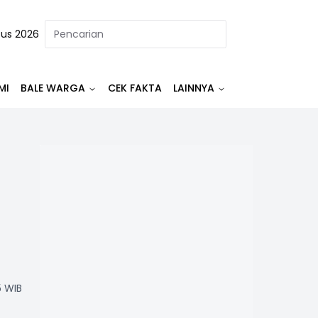
tus 2026
MI
BALE WARGA
CEK FAKTA
LAINNYA
n
5 WIB