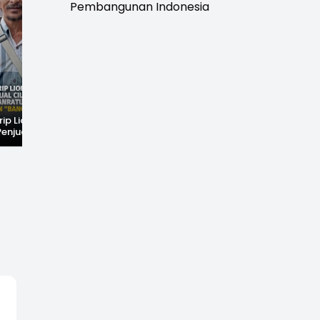
Pembangunan Indonesia
rip Lionel
Fenomena Langka!
Dugaan Penc*bulan
Penjual Cilok
Bekas Kampung di
Anak Hebohkan
buhanratu Ini
Dasar Waduk Karian
Simpenan
Sapaan "Bang
Kembali Terlihat
Sukabumi, Rumah
Terduga Pelaku
Dikepung Warga