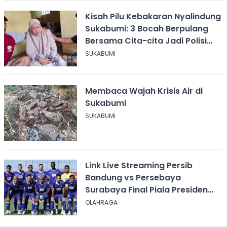
Kisah Pilu Kebakaran Nyalindung
Sukabumi: 3 Bocah Berpulang
Bersama Cita-cita Jadi Polisi
dan Guru
SUKABUMI
Membaca Wajah Krisis Air di
Sukabumi
SUKABUMI
Link Live Streaming Persib
Bandung vs Persebaya
Surabaya Final Piala Presiden
2026, Kick-off Pukul 20.00 WIB
OLAHRAGA