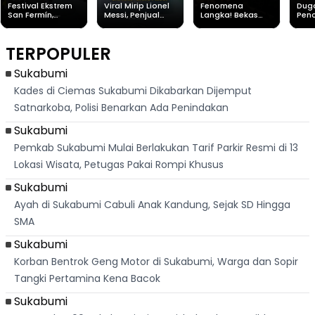
Festival Ekstrem
Viral Mirip Lionel
Fenomena
Dug
San Fermín,
Messi, Penjual
Langka! Bekas
Pen
Ribuan Orang
Cilok di
Kampung di
Heb
Berlari 875 Meter
Palabuhanratu Ini
Dasar Waduk
Sim
Dikejar Kawanan
Banjir Sapaan
Karian Kembali
Suk
TERPOPULER
Banteng
"Bang Messi"
Terlihat
Terd
Dik
Sukabumi
Kades di Ciemas Sukabumi Dikabarkan Dijemput
Satnarkoba, Polisi Benarkan Ada Penindakan
Sukabumi
Pemkab Sukabumi Mulai Berlakukan Tarif Parkir Resmi di 13
Lokasi Wisata, Petugas Pakai Rompi Khusus
Sukabumi
Ayah di Sukabumi Cabuli Anak Kandung, Sejak SD Hingga
SMA
Sukabumi
Korban Bentrok Geng Motor di Sukabumi, Warga dan Sopir
Tangki Pertamina Kena Bacok
Sukabumi