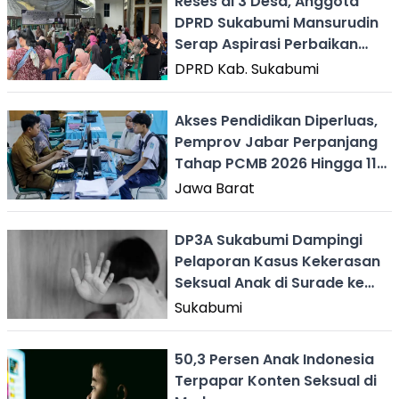
Reses di 3 Desa, Anggota
DPRD Sukabumi Mansurudin
Serap Aspirasi Perbaikan
Jalan Tani dan Akses Wisata
DPRD Kab. Sukabumi
Akses Pendidikan Diperluas,
Pemprov Jabar Perpanjang
Tahap PCMB 2026 Hingga 11
Juni
Jawa Barat
DP3A Sukabumi Dampingi
Pelaporan Kasus Kekerasan
Seksual Anak di Surade ke
Polisi
Sukabumi
50,3 Persen Anak Indonesia
Terpapar Konten Seksual di