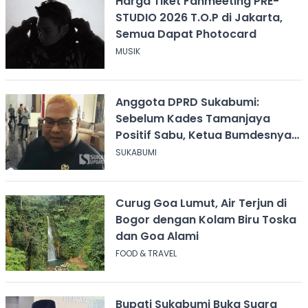
Harga Tiket Fanmeeting PRE-
STUDIO 2026 T.O.P di Jakarta,
Semua Dapat Photocard
MUSIK
Anggota DPRD Sukabumi:
Sebelum Kades Tamanjaya
Positif Sabu, Ketua Bumdesnya
Juga Terjerat Dugaan Narkoba
SUKABUMI
Curug Goa Lumut, Air Terjun di
Bogor dengan Kolam Biru Toska
dan Goa Alami
FOOD & TRAVEL
Bupati Sukabumi Buka Suara