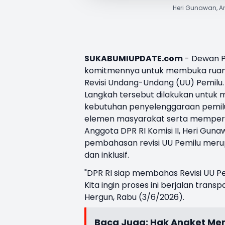
Heri Gunawan, An
SUKABUMIUPDATE.com
- Dewan P
komitmennya untuk membuka ruang 
Revisi Undang-Undang (UU) Pemilu.
Langkah tersebut dilakukan untuk 
kebutuhan penyelenggaraan pemilu
elemen masyarakat serta memperkua
Anggota DPR RI Komisi II, Heri Gu
pembahasan revisi UU Pemilu merup
dan inklusif.
"DPR RI siap membahas Revisi UU Pe
Kita ingin proses ini berjalan trans
Hergun, Rabu (3/6/2026).
Baca Juga:
Hak Angket Men