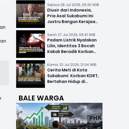
Selasa 28 Jul 2026, 09:30 WIB
Diusir dari Indonesia,
Pria Asal Sukabumi Ini
Justru Bangun Kerajaan
kan
Hotel Mewah Dunia
Senin 27 Jul 2026, 09:41 WIB
Padam Listrik Nyalakan
dan
Lilin, Identitas 3 Bocah
Kakak Beradik Korban
Kebakaran di Nyalindung
Kamis 23 Jul 2026, 21:04 WIB
Cerita Meti di Kota
Sukabumi: Korban KDRT,
Bertahan Hidup di
Musala-MCK Bersama 2
Anaknya
BALE WARGA
n