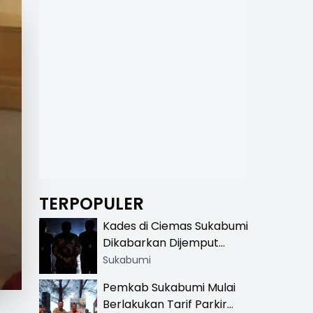
TERPOPULER
Kades di Ciemas Sukabumi
Dikabarkan Dijemput
Satnarkoba, Polisi
Sukabumi
Benarkan Ada Penindakan
Pemkab Sukabumi Mulai
Berlakukan Tarif Parkir