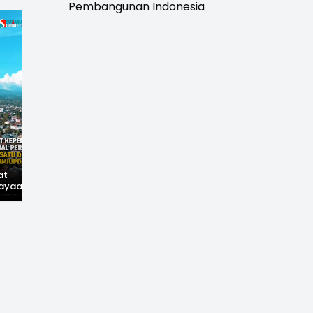
Pembangunan Indonesia
at
Hilangnya Jejak
Widal: Sandi Lama
ayaan,
Kejayaan: Saat Teh
yang Masih Hidup di
wal
Parakansalak
Sukabumi
han: Jejak
Kuasai Pasar Eropa,
ekade
Kini Tinggal Sejarah
miupdate.com