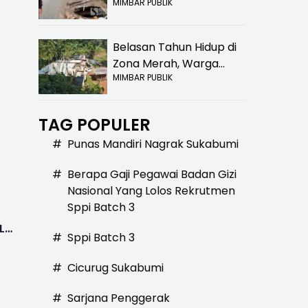
MIMBAR PUBLIK
Bolong! Bahaya Bagi
Pengendara
Belasan Tahun Hidup di
Zona Merah, Warga
MIMBAR PUBLIK
Kampung Nangewer
i
Purabaya Masih
Menanti Kepastian
TAG POPULER
Relokasi
#
Punas Mandiri Nagrak Sukabumi
#
Berapa Gaji Pegawai Badan Gizi
Nasional Yang Lolos Rekrutmen
Sppi Batch 3
L
#
Sppi Batch 3
#
Cicurug Sukabumi
#
Sarjana Penggerak