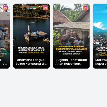
l
Fenomena Langka!
Dugaan Penc*bulan
Meraw
Cilok
Bekas Kampung di
Anak Hebohkan
Keperc
u Ini
Dasar Waduk Karian
Simpenan
Menga
"Bang
Kembali Terlihat
Sukabumi, Rumah
Peruba
Terduga Pelaku
Satu D
Dikepung Warga
Sukabu