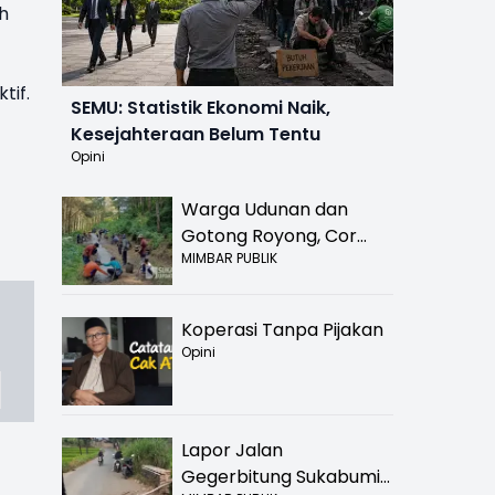
h
tif.
SEMU: Statistik Ekonomi Naik,
Kesejahteraan Belum Tentu
Opini
Warga Udunan dan
Gotong Royong, Cor
MIMBAR PUBLIK
Jalan Hancur di
Nyalindung Sukabumi
Koperasi Tanpa Pijakan
Opini
Lapor Jalan
Gegerbitung Sukabumi