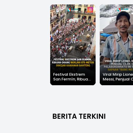
Festival Ekstrem
Viral Mirip Lione
San Fermín, Ribuan
Messi, Penjual 
Orang Berlari 875
di Palabuhanrat
Meter Dikejar
Banjir Sapaan 
Kawanan Banteng
Messi"
BERITA TERKINI