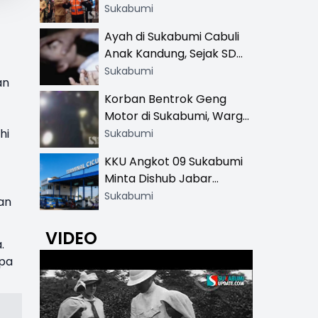
Resmi di 13 Lokasi Wisata,
Sukabumi
Petugas Pakai Rompi
Ayah di Sukabumi Cabuli
Khusus
Anak Kandung, Sejak SD
Hingga SMA
Sukabumi
an
Korban Bentrok Geng
Motor di Sukabumi, Warga
dan Sopir Tangki
hi
Sukabumi
Pertamina Kena Bacok
KKU Angkot 09 Sukabumi
Minta Dishub Jabar
Tertibkan Trayek Ciawi-
Sukabumi
an
Cicurug: Ancam Mogok
Narik
VIDEO
.
apa