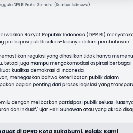
ggota DPR RI Fraksi Gerindra. (Sumber: Istimewa)
erwakilan Rakyat Republik Indonesia (DPR RI) menyatak
partisipasi publik seluas-luasnya dalam pembahasan
memastikan regulasi yang dihasilkan tidak hanya memenu
, tetapi juga mampu mengakomodasi aspirasi berbagai
t kualitas demokrasi di Indonesia.
nawan, menegaskan bahwa keterlibatan publik dalam
akan bagian penting dari proses legislasi yang transpar
milu dengan melibatkan partisipasi publik seluas-luasnya
paran dan inklusif," ujar Heri Gunawan atau yang akrab dis
guat di DPRD Kota Sukabumi, Rojab: Kami