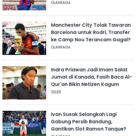
Permanen?
OLAHRAGA
Manchester City Tolak Tawaran
Barcelona untuk Rodri, Transfer
ke Camp Nou Terancam Gagal?
OLAHRAGA
Indra Priawan Jadi Imam Salat
Jumat di Kanada, Fasih Baca Al-
Qur'an Bikin Netizen Kagum
SELEB
Ivan Susak Selangkah Lagi
Gabung Persib Bandung,
Gantikan Slot Ramon Tanque?