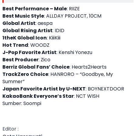
Best Performance – Male
: RIIZE
Best Music Style
: ALLDAY PROJECT, 10CM
Global Artist
: aespa
Global Rising Artist
: IDID
1theK Global Icon
: KiiiKiii
Hot Trend
: WOODZ
J-Pop Favorite Artist
: Kenshi Yonezu
Best Producer
: Zico
Berriz Global Fans’ Choice
: Hearts2Hearts
TrackZero Choice
: HANRORO – “Goodbye, My
Summer”
Japan Favorite Artist by U-NEXT
: BOYNEXTDOOR
KakaoBank Everyone’s Star
: NCT WISH
Sumber: Soompi
Editor :