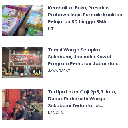
Kembali ke Buku, Presiden
Prabowo Ingin Perbaiki Kualitas
Pelajaran SD hingga SMA
LIFE
Temui Warga Semplak
Sukabumi, Jaenudin Kawal
Program Pemprov Jabar dan
Serap Aspirasi
JAWA BARAT
Tertipu Loker Gaji Rp3,9 Juta,
Duduk Perkara 15 Warga
Sukabumi Terlantar di
Kalimantan
NASIONAL