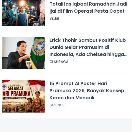
Totalitas Iqbaal Ramadhan Jadi
Ijal di Film Operasi Pesta Copet
SELEB
Erick Thohir Sambut Positif Klub
Dunia Gelar Pramusim di
Indonesia, Ada Chelsea hingga
AC Milan
OLAHRAGA
15 Prompt AI Poster Hari
Pramuka 2026, Banyak Konsep
Keren dan Menarik
SCIENCE