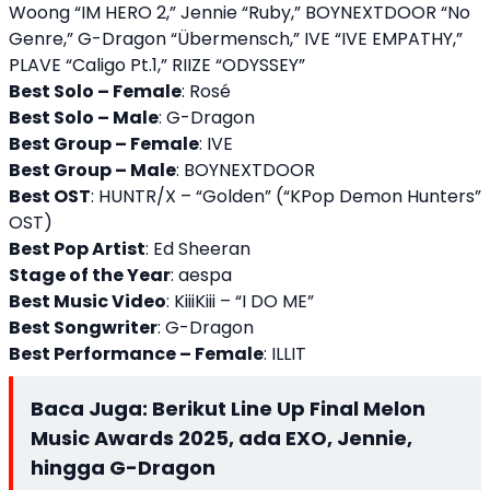
Woong “IM HERO 2,” Jennie “Ruby,” BOYNEXTDOOR “No
Genre,” G-Dragon “Übermensch,” IVE “IVE EMPATHY,”
PLAVE “Caligo Pt.1,” RIIZE “ODYSSEY”
Best Solo – Female
: Rosé
Best Solo – Male
: G-Dragon
Best Group – Female
: IVE
Best Group – Male
: BOYNEXTDOOR
Best OST
: HUNTR/X – “Golden” (“KPop Demon Hunters”
OST)
Best Pop Artist
: Ed Sheeran
Stage of the Year
: aespa
Best Music Video
: KiiiKiii – “I DO ME”
Best Songwriter
: G-Dragon
Best Performance – Female
: ILLIT
Baca Juga:
Berikut Line Up Final Melon
Music Awards 2025, ada EXO, Jennie,
hingga G-Dragon