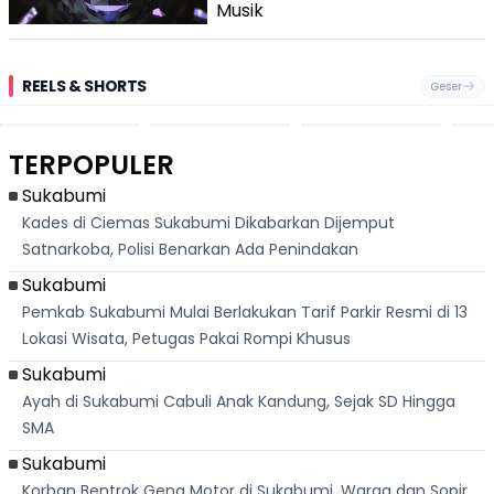
Jadwal
Musik
REELS & SHORTS
Geser
Pantai
Suami Nikita Willy
Kakek 90 Tahun
Fest
Cikembang,
Kembali Jadi
Kibarkan Bendera
San 
Destinasi Wisata
Sorotan, Imami
Merah Putih
Rib
Asri Di Sukabumi,
Salat Jumat Di
Sambil Nyanyikan
Berl
Hanya 40 Menit
Kanada
Lagu Indonesia
Dike
TERPOPULER
Dari
Raya
Ban
Palabuhanratu
Sukabumi
Kades di Ciemas Sukabumi Dikabarkan Dijemput
Satnarkoba, Polisi Benarkan Ada Penindakan
Sukabumi
Pemkab Sukabumi Mulai Berlakukan Tarif Parkir Resmi di 13
Lokasi Wisata, Petugas Pakai Rompi Khusus
Sukabumi
Ayah di Sukabumi Cabuli Anak Kandung, Sejak SD Hingga
SMA
Sukabumi
Korban Bentrok Geng Motor di Sukabumi, Warga dan Sopir