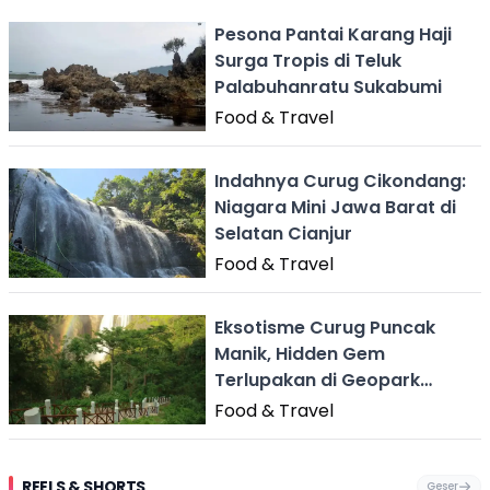
Pesona Pantai Karang Haji
Surga Tropis di Teluk
Palabuhanratu Sukabumi
Food & Travel
Indahnya Curug Cikondang:
Niagara Mini Jawa Barat di
Selatan Cianjur
Food & Travel
Eksotisme Curug Puncak
Manik, Hidden Gem
Terlupakan di Geopark
Ciletuh Sukabumi
Food & Travel
REELS & SHORTS
Geser
Festival Ekstrem
Viral Mirip Lionel
Fenomena
Dug