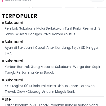
San Fermín,
Messi, Penjual
Langka! Bekas
Pen
Ribuan Orang
Cilok di
Kampung di
Heb
Berlari 875 Meter
Palabuhanratu Ini
Dasar Waduk
Sim
Dikejar Kawanan
Banjir Sapaan
Karian Kembali
Suk
TERPOPULER
Banteng
"Bang Messi"
Terlihat
Terd
Dik
Sukabumi
Pemkab Sukabumi Mulai Berlakukan Tarif Parkir Resmi di 13
Lokasi Wisata, Petugas Pakai Rompi Khusus
Sukabumi
Ayah di Sukabumi Cabuli Anak Kandung, Sejak SD Hingga
SMA
Sukabumi
Korban Bentrok Geng Motor di Sukabumi, Warga dan Sopir
Tangki Pertamina Kena Bacok
Sukabumi
KKU Angkot 09 Sukabumi Minta Dishub Jabar Tertibkan
Trayek Ciawi-Cicurug: Ancam Mogok Narik
Life
Tatarucingan: Ini 30 Tebak-tebakan Bahasa Sunda yang