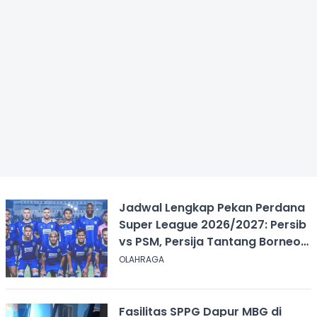
Jadwal Lengkap Pekan Perdana
Super League 2026/2027: Persib
vs PSM, Persija Tantang Borneo
FC
OLAHRAGA
Fasilitas SPPG Dapur MBG di