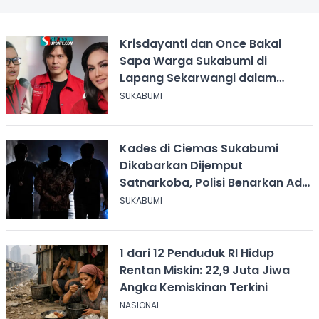
Krisdayanti dan Once Bakal
Sapa Warga Sukabumi di
Lapang Sekarwangi dalam
Rangka Hari ASI Sedunia
SUKABUMI
Kades di Ciemas Sukabumi
Dikabarkan Dijemput
Satnarkoba, Polisi Benarkan Ada
Penindakan
SUKABUMI
1 dari 12 Penduduk RI Hidup
Rentan Miskin: 22,9 Juta Jiwa
Angka Kemiskinan Terkini
NASIONAL