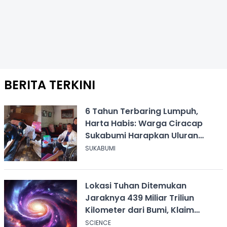
BERITA TERKINI
6 Tahun Terbaring Lumpuh,
Harta Habis: Warga Ciracap
Sukabumi Harapkan Uluran
Tangan KDM
SUKABUMI
Lokasi Tuhan Ditemukan
Jaraknya 439 Miliar Triliun
Kilometer dari Bumi, Klaim
Ilmuwan Harvard
SCIENCE