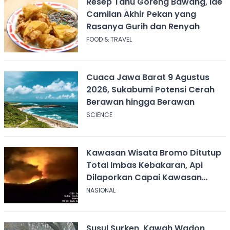
Resep Tahu Goreng Bawang, Ide
Camilan Akhir Pekan yang
Rasanya Gurih dan Renyah
FOOD & TRAVEL
Cuaca Jawa Barat 9 Agustus
2026, Sukabumi Potensi Cerah
Berawan hingga Berawan
SCIENCE
Kawasan Wisata Bromo Ditutup
Total Imbas Kebakaran, Api
Dilaporkan Capai Kawasan
Sabana
NASIONAL
Susul Surken, Kawah Wadon