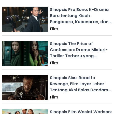
Sinopsis Pro Bono: K-Drama
Baru tentang Kisah
Pengacara, Kebenaran, dan
Kemanusiaan
Film
Sinopsis The Price of
Confession: Drama Misteri-
Thriller Terbaru yang
Dibintangi Kim Go Eun
Film
Sinopsis Sisu: Road to
Revenge, Film Layar Lebar
Tentang Aksi Balas Dendam
Brutal
Film
Sinopsis Film Wasiat Warisan: