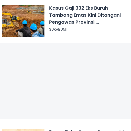
Kasus Gaji 332 Eks Buruh
Tambang Emas Kini Ditangani
Pengawas Provinsi,
Disnakertrans Sukabumi Terus
SUKABUMI
Dampingi