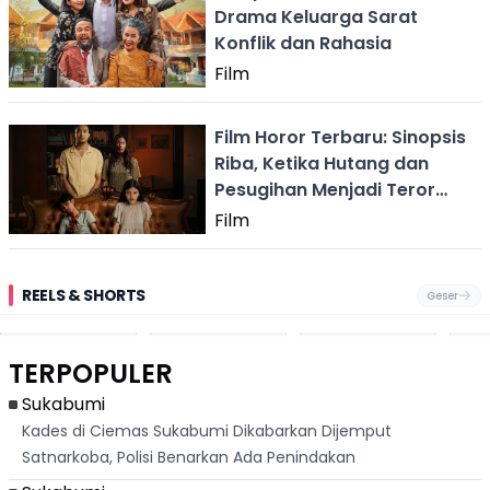
Drama Keluarga Sarat
Konflik dan Rahasia
Film
Film Horor Terbaru: Sinopsis
Riba, Ketika Hutang dan
Pesugihan Menjadi Teror
Paling Mematikan
Film
REELS & SHORTS
Geser
Pantai
Suami Nikita Willy
Kakek 90 Tahun
Fest
Cikembang,
Kembali Jadi
Kibarkan Bendera
San 
Destinasi Wisata
Sorotan, Imami
Merah Putih
Rib
Asri Di Sukabumi,
Salat Jumat Di
Sambil Nyanyikan
Berl
Hanya 40 Menit
Kanada
Lagu Indonesia
Dike
TERPOPULER
Dari
Raya
Ban
Palabuhanratu
Sukabumi
Kades di Ciemas Sukabumi Dikabarkan Dijemput
Satnarkoba, Polisi Benarkan Ada Penindakan