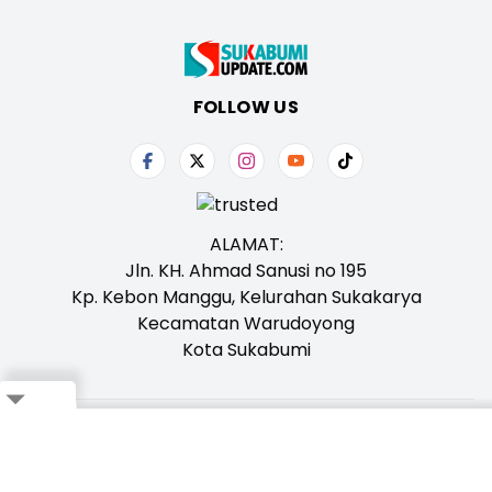
FOLLOW US
ALAMAT:
Jln. KH. Ahmad Sanusi no 195
Kp. Kebon Manggu, Kelurahan Sukakarya
Kecamatan Warudoyong
Kota Sukabumi
Close
Tentang Kami
Redaksi
Iklan
Karir
Kontak
Pedoman
Ikuti Whatsapp Channel Kami,
Klik Disini!