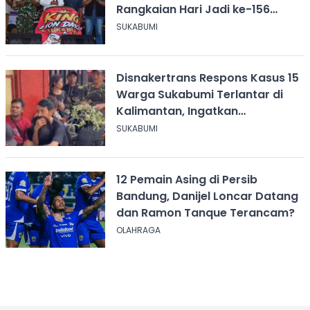
Rangkaian Hari Jadi ke-156
Kabupaten Sukabumi
SUKABUMI
Disnakertrans Respons Kasus 15
Warga Sukabumi Terlantar di
Kalimantan, Ingatkan
Pentingnya Perjanjian Kerja
SUKABUMI
12 Pemain Asing di Persib
Bandung, Danijel Loncar Datang
dan Ramon Tanque Terancam?
OLAHRAGA