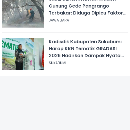
Gunung Gede Pangrango
Terbakar: Diduga Dipicu Faktor
Alam
JAWA BARAT
Kadisdik Kabupaten Sukabumi
Harap KKN Tematik GRADASI
2026 Hadirkan Dampak Nyata
bagi Masyarakat
SUKABUMI