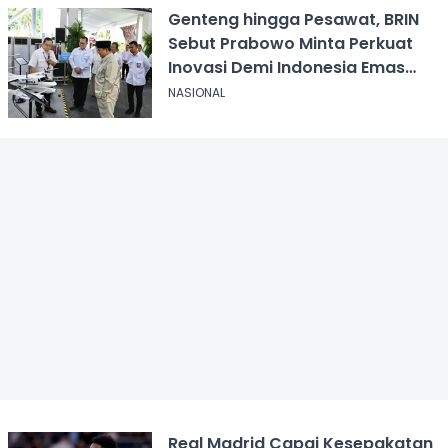
Genteng hingga Pesawat, BRIN
Sebut Prabowo Minta Perkuat
Inovasi Demi Indonesia Emas
2045
NASIONAL
Real Madrid Capai Kesepakatan