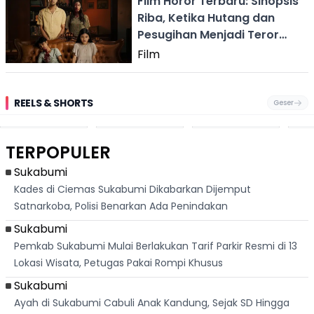
Film Horor Terbaru: Sinopsis
Riba, Ketika Hutang dan
Pesugihan Menjadi Teror
Paling Mematikan
Film
REELS & SHORTS
Geser
Festival Ekstrem
Viral Mirip Lionel
Fenomena
Dug
San Fermín,
Messi, Penjual
Langka! Bekas
Pen
Ribuan Orang
Cilok di
Kampung di
Heb
Berlari 875 Meter
Palabuhanratu Ini
Dasar Waduk
Sim
Dikejar Kawanan
Banjir Sapaan
Karian Kembali
Suk
TERPOPULER
Banteng
"Bang Messi"
Terlihat
Terd
Dik
Sukabumi
Kades di Ciemas Sukabumi Dikabarkan Dijemput
Satnarkoba, Polisi Benarkan Ada Penindakan
Sukabumi
Pemkab Sukabumi Mulai Berlakukan Tarif Parkir Resmi di 13
Lokasi Wisata, Petugas Pakai Rompi Khusus
Sukabumi
Ayah di Sukabumi Cabuli Anak Kandung, Sejak SD Hingga