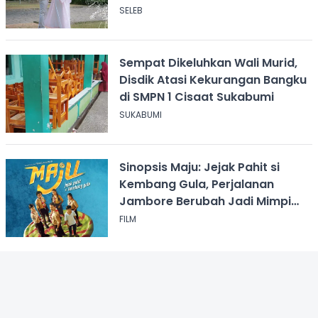
SELEB
Sempat Dikeluhkan Wali Murid,
Disdik Atasi Kekurangan Bangku
di SMPN 1 Cisaat Sukabumi
SUKABUMI
Sinopsis Maju: Jejak Pahit si
Kembang Gula, Perjalanan
Jambore Berubah Jadi Mimpi
Buruk
FILM