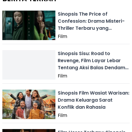
Sinopsis The Price of
Confession: Drama Misteri-
Thriller Terbaru yang
Dibintangi Kim Go Eun
Film
Sinopsis Sisu: Road to
Revenge, Film Layar Lebar
Tentang Aksi Balas Dendam
Brutal
Film
Sinopsis Film Wasiat Warisan:
Drama Keluarga Sarat
Konflik dan Rahasia
Film