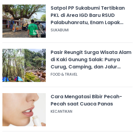
Satpol PP Sukabumi Tertibkan
PKL di Area IGD Baru RSUD
Palabuhanratu, Enam Lapak
Dibongkar Mandiri
SUKABUMI
Pasir Reungit Surga Wisata Alam
di Kaki Gunung Salak: Punya
Curug, Camping, dan Jalur
Pendakian
FOOD & TRAVEL
Cara Mengatasi Bibir Pecah-
Pecah saat Cuaca Panas
KECANTIKAN