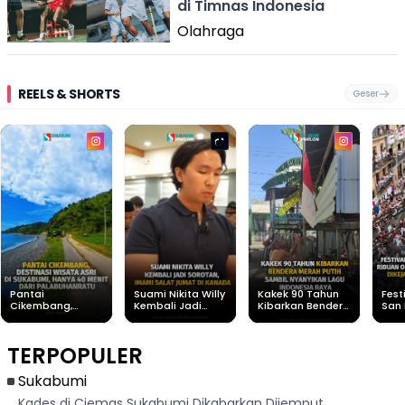
di Timnas Indonesia
Olahraga
REELS & SHORTS
Geser
Pantai
Suami Nikita Willy
Kakek 90 Tahun
Fest
Cikembang,
Kembali Jadi
Kibarkan Bendera
San 
Destinasi Wisata
Sorotan, Imami
Merah Putih
Rib
Asri Di Sukabumi,
Salat Jumat Di
Sambil Nyanyikan
Berl
Hanya 40 Menit
Kanada
Lagu Indonesia
Dike
TERPOPULER
Dari
Raya
Ban
Palabuhanratu
Sukabumi
Kades di Ciemas Sukabumi Dikabarkan Dijemput