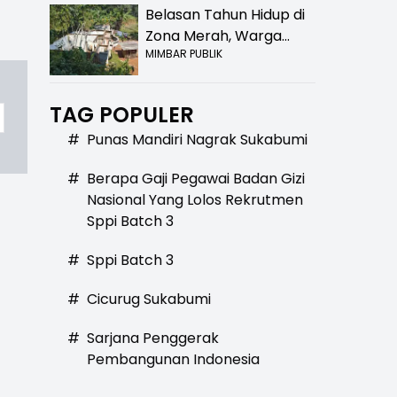
Belasan Tahun Hidup di
Zona Merah, Warga
MIMBAR PUBLIK
Kampung Nangewer
Purabaya Masih
Menanti Kepastian
TAG POPULER
Relokasi
#
Punas Mandiri Nagrak Sukabumi
#
Berapa Gaji Pegawai Badan Gizi
Nasional Yang Lolos Rekrutmen
Sppi Batch 3
#
Sppi Batch 3
#
Cicurug Sukabumi
#
Sarjana Penggerak
Pembangunan Indonesia