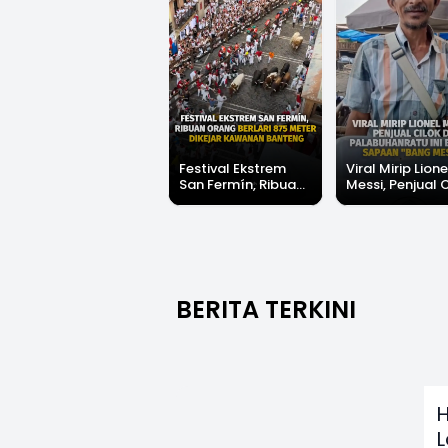
Festival Ekstrem
Viral Mirip Lione
San Fermín, Ribuan
Messi, Penjual 
Orang Berlari 875
di Palabuhanrat
Meter Dikejar
Banjir Sapaan 
Kawanan Banteng
Messi"
BERITA TERKINI
H
L