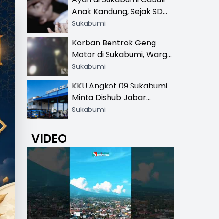
Khusus
Anak Kandung, Sejak SD
Hingga SMA
Sukabumi
Korban Bentrok Geng
Motor di Sukabumi, Warga
dan Sopir Tangki
Sukabumi
Pertamina Kena Bacok
KKU Angkot 09 Sukabumi
Minta Dishub Jabar
Tertibkan Trayek Ciawi-
Sukabumi
Cicurug: Ancam Mogok
Narik
VIDEO