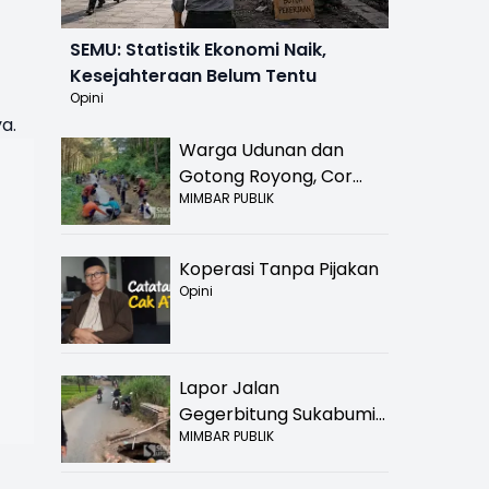
SEMU: Statistik Ekonomi Naik,
Kesejahteraan Belum Tentu
Opini
a.
Warga Udunan dan
Gotong Royong, Cor
MIMBAR PUBLIK
Jalan Hancur di
Nyalindung Sukabumi
Koperasi Tanpa Pijakan
Opini
Lapor Jalan
Gegerbitung Sukabumi
MIMBAR PUBLIK
Bolong! Bahaya Bagi
Pengendara