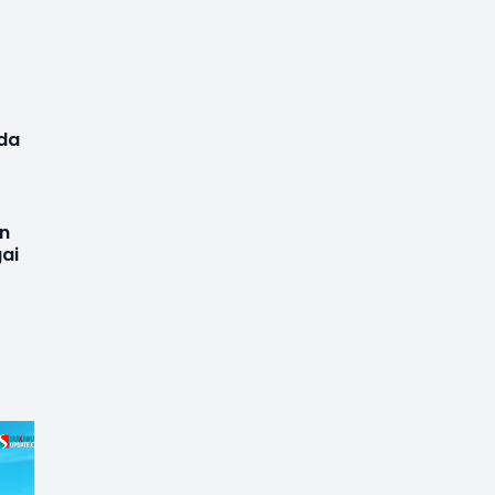
nda
un
gai