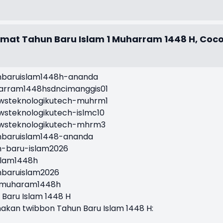
mat Tahun Baru Islam 1 Muharram 1448 H, Coc
nbaruislam1448h-ananda
harram1448hsdncimanggis01
ewsteknologikutech-muhrm1
wsteknologikutech-islmc10
ewsteknologikutech-mhrm3
nbaruislam1448-ananda
n-baru-islam2026
slam1448h
nbaruislam2026
i1muharam1448h
Baru Islam 1448 H
akan twibbon Tahun Baru Islam 1448 H: