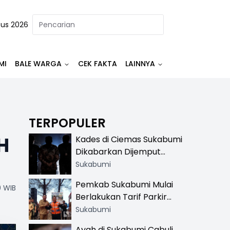
tus 2026
MI
BALE WARGA
CEK FAKTA
LAINNYA
TERPOPULER
H
Kades di Ciemas Sukabumi
Dikabarkan Dijemput
Satnarkoba, Polisi
Sukabumi
Benarkan Ada Penindakan
Pemkab Sukabumi Mulai
0 WIB
Berlakukan Tarif Parkir
Resmi di 13 Lokasi Wisata,
Sukabumi
Petugas Pakai Rompi
Ayah di Sukabumi Cabuli