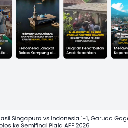
l
Fenomena Langka!
Dugaan Penc*bulan
Meraw
Cilok
Bekas Kampung di
Anak Hebohkan
Keperc
u Ini
Dasar Waduk Karian
Simpenan
Menga
"Bang
Kembali Terlihat
Sukabumi, Rumah
Peruba
Terduga Pelaku
Satu D
Dikepung Warga
Sukabu
asil Singapura vs Indonesia 1-1, Garuda Gag
olos ke Semifinal Piala AFF 2026