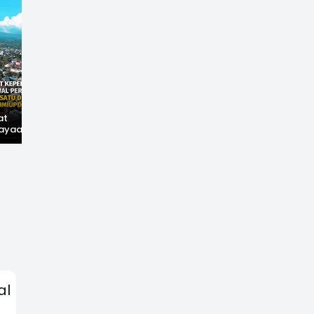
at
Hilangnya Jejak
Widal: Sandi Lama
ayaan,
Kejayaan: Saat Teh
yang Masih Hidup di
wal
Parakansalak
Sukabumi
han: Jejak
Kuasai Pasar Eropa,
ekade
Kini Tinggal Sejarah
miupdate.com
al