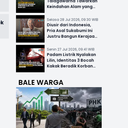
Talagawarna Tawarkan
Keindahan Alam yang
Masih Asri
Selasa 28 Jul 2026, 09:30 WIB
ok
Diusir dari Indonesia,
Pria Asal Sukabumi Ini
Justru Bangun Kerajaan
Hotel Mewah Dunia
Senin 27 Jul 2026, 09:41 WIB
Padam Listrik Nyalakan
Lilin, Identitas 3 Bocah
Kakak Beradik Korban
Kebakaran di Nyalindung
BALE WARGA