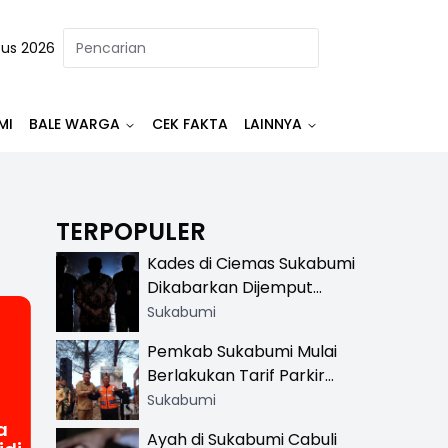
tus 2026
MI
BALE WARGA
CEK FAKTA
LAINNYA
TERPOPULER
Kades di Ciemas Sukabumi
Dikabarkan Dijemput
Satnarkoba, Polisi
Sukabumi
Benarkan Ada Penindakan
Pemkab Sukabumi Mulai
Berlakukan Tarif Parkir
Resmi di 13 Lokasi Wisata,
Sukabumi
Petugas Pakai Rompi
a
Ayah di Sukabumi Cabuli
Khusus