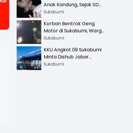
idi
Anak Kandung, Sejak SD
Hingga SMA
Sukabumi
Korban Bentrok Geng
Motor di Sukabumi, Warga
dan Sopir Tangki
Sukabumi
Pertamina Kena Bacok
KKU Angkot 09 Sukabumi
Minta Dishub Jabar
Tertibkan Trayek Ciawi-
Sukabumi
Cicurug: Ancam Mogok
Narik